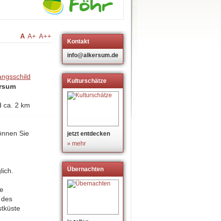
A
A+
A++
Kontakt
info@alkersum.de
Kulturschätze
ersum
d ca. 2 km
nnen Sie
jetzt entdecken
» mehr
Übernachten
lich.
de
 des
tküste