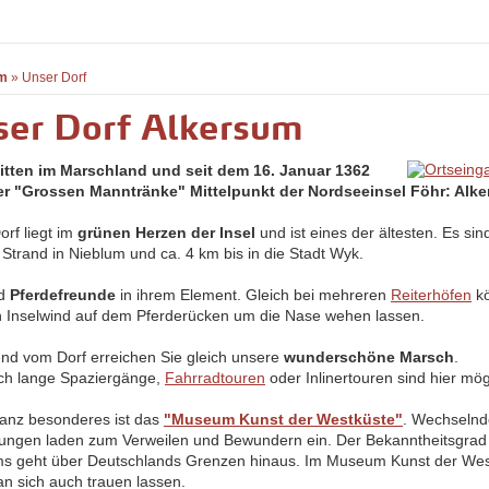
m
»
Unser Dorf
ser Dorf Alkersum
itten im Marschland und seit dem 16. Januar 1362
r "Grossen Manntränke" Mittelpunkt der Nordseeinsel Föhr: Alk
orf liegt im
grünen Herzen der Insel
und ist eines der ältesten. Es sin
 Strand in Nieblum und ca. 4 km bis in die Stadt Wyk.
nd
Pferdefreunde
in ihrem Element. Gleich bei mehreren
Reiterhöfen
kö
n Inselwind auf dem Pferderücken um die Nase wehen lassen.
nd vom Dorf erreichen Sie gleich unsere
wunderschöne Marsch
.
ch lange Spaziergänge,
Fahrradtouren
oder Inlinertouren sind hier mög
anz besonderes ist das
"Museum Kunst der Westküste"
. Wechseln
lungen laden zum Verweilen und Bewundern ein. Der Bekanntheitsgrad
 geht über Deutschlands Grenzen hinaus. Im Museum Kunst der Wes
n sich auch trauen lassen.