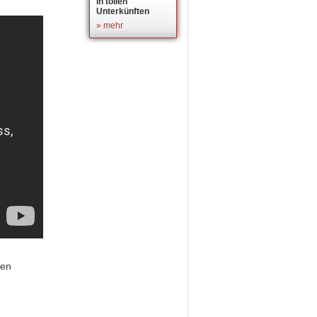
in tollen
Unterkünften
» mehr
nen