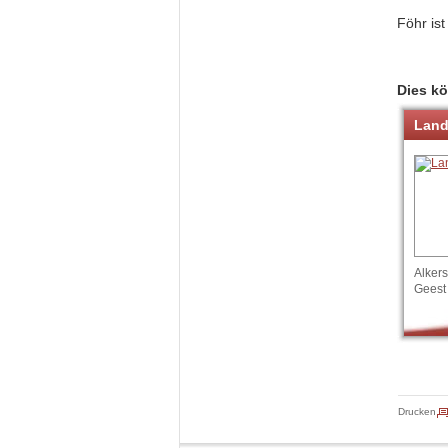
Föhr ist
Dies kö
Land
Alker
Geest
Drucken