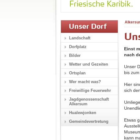
Alkersu
Unser Dorf
Un
Landschaft
Dorfplatz
Einst m
nach de
Bilder
Wetter und Gezeiten
Unser D
bis zum
Ortsplan
Wer macht was?
Hier si
sich de
Freiwillige Feuerwehr
Jagdgenossenschaft
Umliege
Alkersum
Unendli
Hualewjonken
Etwas g
Gemeindevertretung
Ausstel
Museums
kann ma