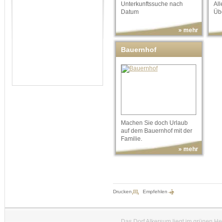
Unterkunftssuche nach
Al
Datum
Übe
» mehr
Bauernhof
Machen Sie doch Urlaub
auf dem Bauernhof mit der
Familie.
» mehr
Drucken
Empfehlen
Das Dorf Alkersum liegt im grünen H