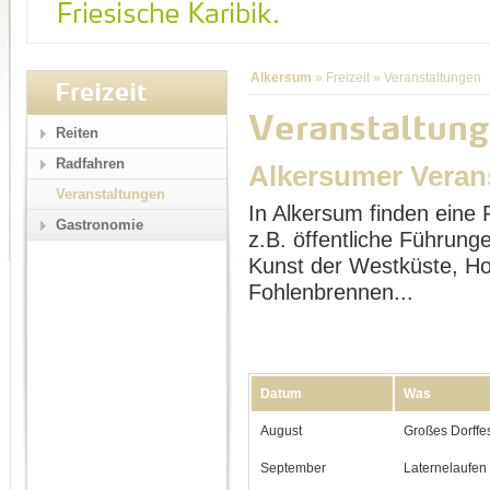
Alkersum
»
Freizeit
»
Veranstaltungen
Freizeit
Veranstaltung
Reiten
Radfahren
Alkersumer Veran
Veranstaltungen
In Alkersum finden eine 
Gastronomie
z.B. öffentliche Führu
Kunst der Westküste, Ho
Fohlenbrennen...
Datum
Was
August
Großes Dorffe
September
Laternelaufen