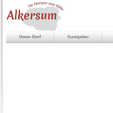
Unser Dorf
Gastgeber