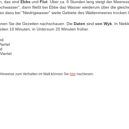
n, das sind
Ebbe
und
Flut
. Über ca. 6 Stunden lang steigt der Meeress
chwasser", dann fließt bei Ebbe das Wasser wiederum über die gleich
 so dass bei "Niedrigwasser" weite Gebiete des Wattenmeeres trocken 
nnen Sie die Gezeiten nachschauen. Die
Daten
sind
von Wyk
. In Nieb
eiten 10 Minuten, in Untersum 20 Minuten früher.
nd
iertel
nd
Viertel
 Hinweise zum Verhalten im Watt können Sie
hier
nachlesen.