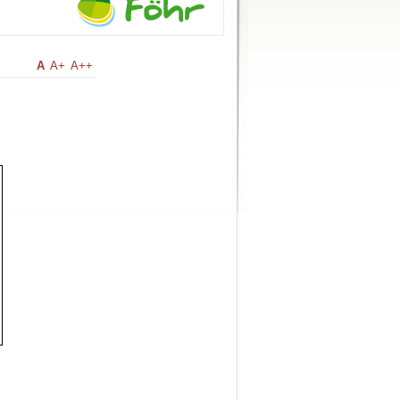
A
A+
A++