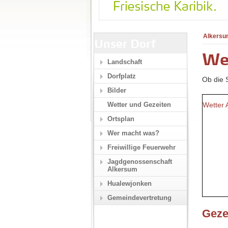
Alkersu
Unser Dorf
We
Landschaft
Dorfplatz
Ob die S
Bilder
Wetter 
Wetter und Gezeiten
Ortsplan
Wer macht was?
Freiwillige Feuerwehr
Jagdgenossenschaft
Alkersum
Hualewjonken
Gemeindevertretung
Geze