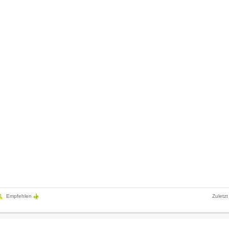
Empfehlen
Zuletzt
Das Dorf Alkersum liegt im grünen Herzen der Nordseeinsel Föhr im Natio