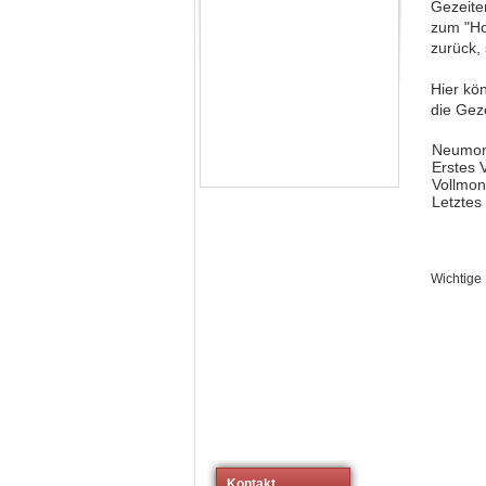
Gezeite
zum "Ho
zurück,
Hier kö
die Gez
Neumo
Erstes V
Vollmo
Letztes 
Wichtige
Kontakt