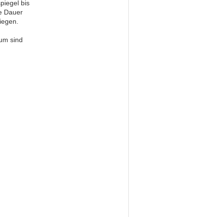
piegel bis
e Dauer
liegen.
lum sind