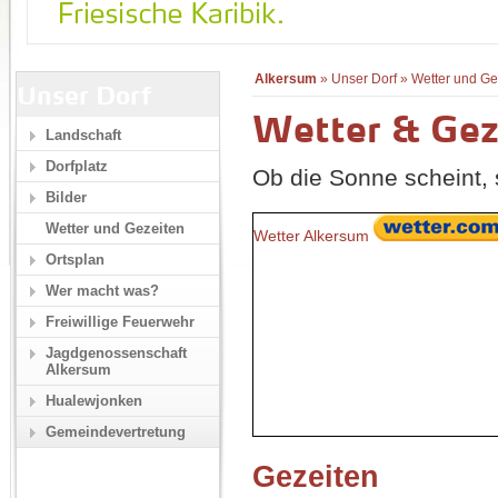
Alkersum
»
Unser Dorf
»
Wetter und Ge
Unser Dorf
Wetter & Gez
Landschaft
Dorfplatz
Ob die Sonne scheint, s
Bilder
Wetter und Gezeiten
Wetter Alkersum
Ortsplan
Wer macht was?
Freiwillige Feuerwehr
Jagdgenossenschaft
Alkersum
Hualewjonken
Gemeindevertretung
Gezeiten