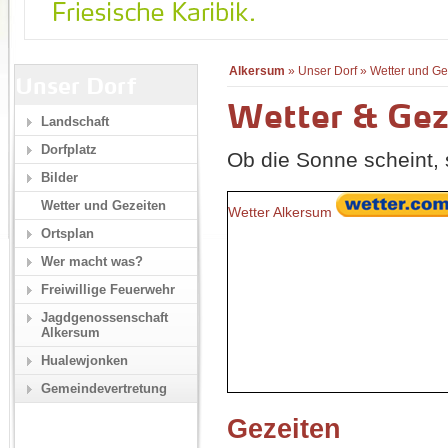
Alkersum
»
Unser Dorf
»
Wetter und Ge
Unser Dorf
Wetter & Gez
Landschaft
Dorfplatz
Ob die Sonne scheint, s
Bilder
Wetter und Gezeiten
Wetter Alkersum
Ortsplan
Wer macht was?
Freiwillige Feuerwehr
Jagdgenossenschaft
Alkersum
Hualewjonken
Gemeindevertretung
Gezeiten