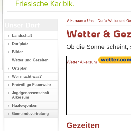
Alkersum
»
Unser Dorf
»
Wetter und Ge
Unser Dorf
Wetter & Gez
Landschaft
Dorfplatz
Ob die Sonne scheint, s
Bilder
Wetter und Gezeiten
Wetter Alkersum
Ortsplan
Wer macht was?
Freiwillige Feuerwehr
Jagdgenossenschaft
Alkersum
Hualewjonken
Gemeindevertretung
Gezeiten