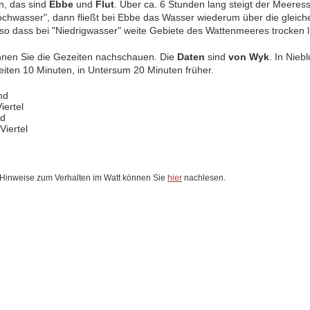
n, das sind
Ebbe
und
Flut
. Über ca. 6 Stunden lang steigt der Meeress
chwasser", dann fließt bei Ebbe das Wasser wiederum über die gleich
 so dass bei "Niedrigwasser" weite Gebiete des Wattenmeeres trocken 
nnen Sie die Gezeiten nachschauen. Die
Daten
sind
von Wyk
. In Nieb
eiten 10 Minuten, in Untersum 20 Minuten früher.
nd
iertel
nd
Viertel
 Hinweise zum Verhalten im Watt können Sie
hier
nachlesen.