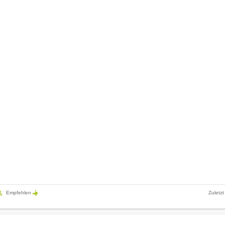
Empfehlen
Zuletzt
Das Dorf Alkersum liegt im grünen Herzen der Nordseeinsel Föhr im Natio