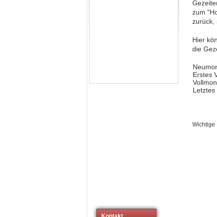
Gezeite
zum "Ho
zurück,
Hier kö
die Gez
Neumo
Erstes V
Vollmo
Letztes 
Wichtige
Kontakt