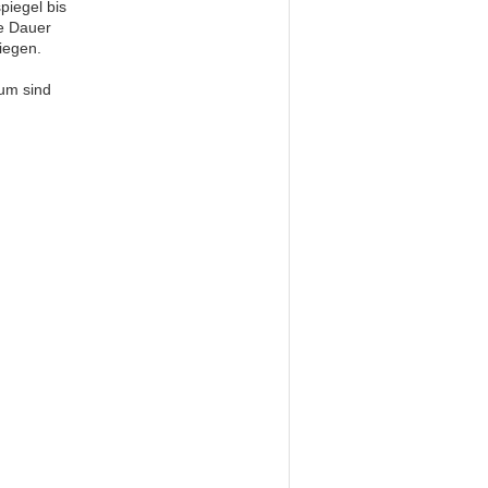
piegel bis
e Dauer
liegen.
lum sind