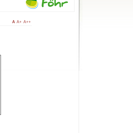
A
A+
A++