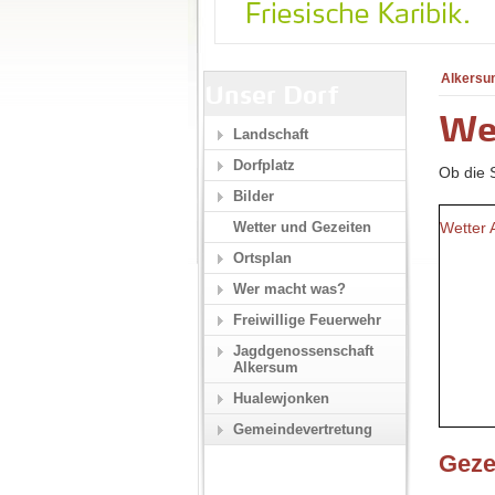
Alkersu
Unser Dorf
We
Landschaft
Dorfplatz
Ob die S
Bilder
Wetter 
Wetter und Gezeiten
Ortsplan
Wer macht was?
Freiwillige Feuerwehr
Jagdgenossenschaft
Alkersum
Hualewjonken
Gemeindevertretung
Geze