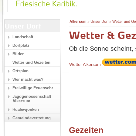
Alkersum
»
Unser Dorf
»
Wetter und Ge
Unser Dorf
Wetter & Gez
Landschaft
Dorfplatz
Ob die Sonne scheint, s
Bilder
Wetter und Gezeiten
Wetter Alkersum
Ortsplan
Wer macht was?
Freiwillige Feuerwehr
Jagdgenossenschaft
Alkersum
Hualewjonken
Gemeindevertretung
Gezeiten