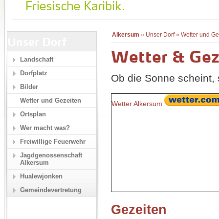
Alkersum
»
Unser Dorf
»
Wetter und Ge
Unser Dorf
Wetter & Gez
Landschaft
Dorfplatz
Ob die Sonne scheint, s
Bilder
Wetter und Gezeiten
Wetter Alkersum
Ortsplan
Wer macht was?
Freiwillige Feuerwehr
Jagdgenossenschaft
Alkersum
Hualewjonken
Gemeindevertretung
Gezeiten