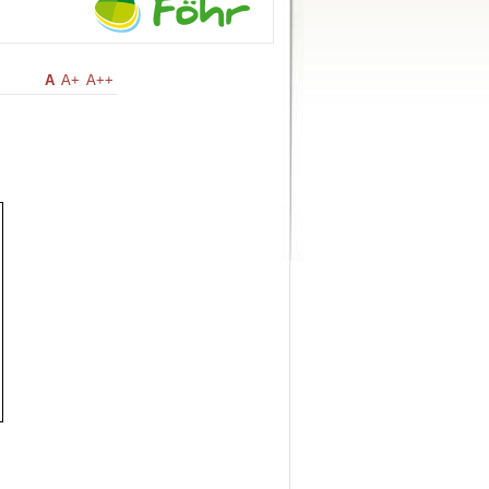
A
A+
A++