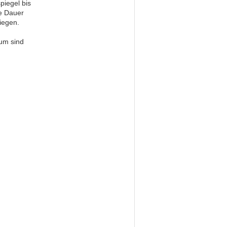
piegel bis
e Dauer
liegen.
lum sind