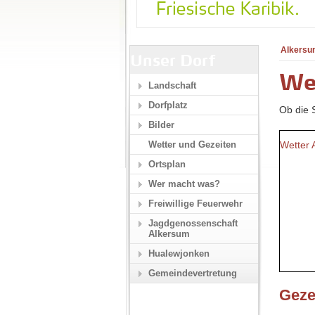
Alkersu
Unser Dorf
We
Landschaft
Dorfplatz
Ob die S
Bilder
Wetter 
Wetter und Gezeiten
Ortsplan
Wer macht was?
Freiwillige Feuerwehr
Jagdgenossenschaft
Alkersum
Hualewjonken
Gemeindevertretung
Geze