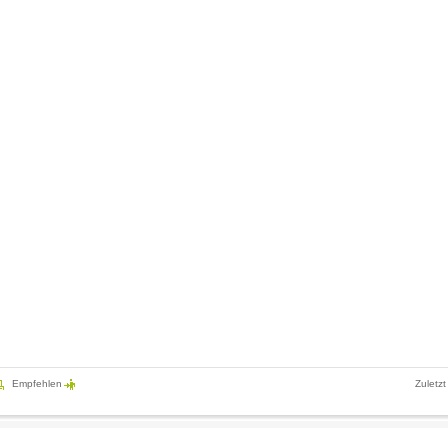
Empfehlen
Zuletzt
Das Dorf Alkersum liegt im grünen Herzen der Nordseeinsel Föhr im Natio