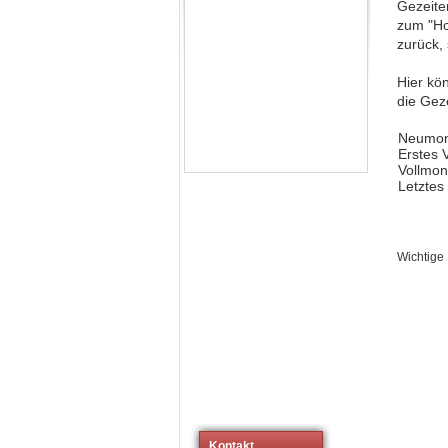
Gezeite
zum "Ho
zurück,
Hier kö
die Gez
Neumo
Erstes V
Vollmo
Letztes 
Wichtige
Kontakt