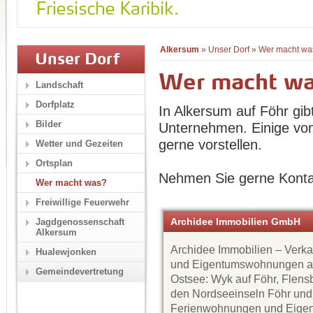
Alkersum
»
Unser Dorf
»
Wer macht wa
Unser Dorf
Wer macht w
Landschaft
Dorfplatz
In Alkersum auf Föhr gib
Bilder
Unternehmen. Einige von
gerne vorstellen.
Wetter und Gezeiten
Ortsplan
Nehmen Sie gerne Konta
Wer macht was?
Freiwillige Feuerwehr
Archidee Immobilien GmbH
Jagdgenossenschaft
Alkersum
Archidee Immobilien – Verk
Hualewjonken
und Eigentumswohnungen a
Gemeindevertretung
Ostsee: Wyk auf Föhr, Flens
den Nordseeinseln Föhr und
Ferienwohnungen und Eige