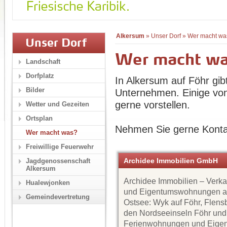
Alkersum
»
Unser Dorf
»
Wer macht wa
Unser Dorf
Wer macht w
Landschaft
Dorfplatz
In Alkersum auf Föhr gib
Bilder
Unternehmen. Einige von
gerne vorstellen.
Wetter und Gezeiten
Ortsplan
Nehmen Sie gerne Konta
Wer macht was?
Freiwillige Feuerwehr
Archidee Immobilien GmbH
Jagdgenossenschaft
Alkersum
Archidee Immobilien – Verk
Hualewjonken
und Eigentumswohnungen a
Gemeindevertretung
Ostsee: Wyk auf Föhr, Flens
den Nordseeinseln Föhr und
Ferienwohnungen und Eige