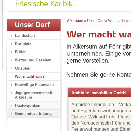
Alkersum
»
Unser Dorf
»
Wer macht wa
Unser Dorf
Wer macht w
Landschaft
Dorfplatz
In Alkersum auf Föhr gib
Bilder
Unternehmen. Einige von
gerne vorstellen.
Wetter und Gezeiten
Ortsplan
Nehmen Sie gerne Konta
Wer macht was?
Freiwillige Feuerwehr
Archidee Immobilien GmbH
Jagdgenossenschaft
Alkersum
Archidee Immobilien – Verk
Hualewjonken
und Eigentumswohnungen a
Gemeindevertretung
Ostsee: Wyk auf Föhr, Flens
den Nordseeinseln Föhr und
Ferienwohnungen und Eige