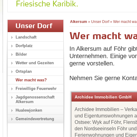
Alkersum
»
Unser Dorf
»
Wer macht wa
Unser Dorf
Wer macht w
Landschaft
Dorfplatz
In Alkersum auf Föhr gib
Bilder
Unternehmen. Einige von
gerne vorstellen.
Wetter und Gezeiten
Ortsplan
Nehmen Sie gerne Konta
Wer macht was?
Freiwillige Feuerwehr
Archidee Immobilien GmbH
Jagdgenossenschaft
Alkersum
Archidee Immobilien – Verk
Hualewjonken
und Eigentumswohnungen a
Gemeindevertretung
Ostsee: Wyk auf Föhr, Flens
den Nordseeinseln Föhr und
Ferienwohnungen und Eige