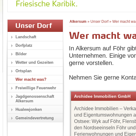
Alkersum
»
Unser Dorf
»
Wer macht wa
Unser Dorf
Wer macht w
Landschaft
Dorfplatz
In Alkersum auf Föhr gib
Bilder
Unternehmen. Einige von
gerne vorstellen.
Wetter und Gezeiten
Ortsplan
Nehmen Sie gerne Konta
Wer macht was?
Freiwillige Feuerwehr
Archidee Immobilien GmbH
Jagdgenossenschaft
Alkersum
Archidee Immobilien – Verk
Hualewjonken
und Eigentumswohnungen a
Gemeindevertretung
Ostsee: Wyk auf Föhr, Flens
den Nordseeinseln Föhr und
Ferienwohnungen und Eige