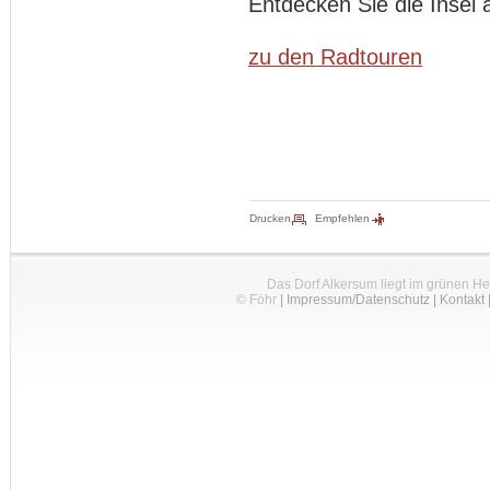
Entdecken Sie die Insel 
zu den Radtouren
Drucken
Empfehlen
Das Dorf Alkersum liegt im grünen H
© Föhr
|
Impressum/Datenschutz
|
Kontakt