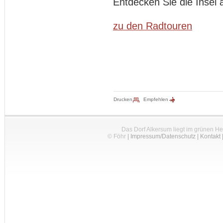
Entdecken Sie die Insel 
zu den Radtouren
Drucken
Empfehlen
Das Dorf Alkersum liegt im grünen H
© Föhr
|
Impressum/Datenschutz
|
Kontakt