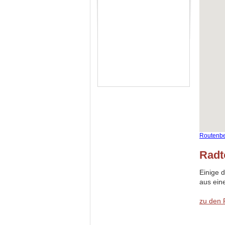
Routenb
Radt
Einige 
aus ein
zu den 