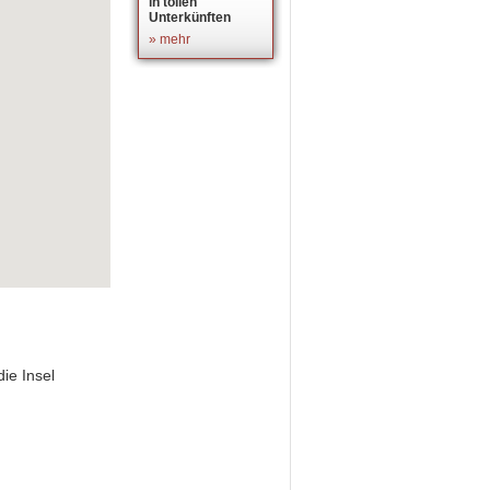
in tollen
Unterkünften
» mehr
ie Insel