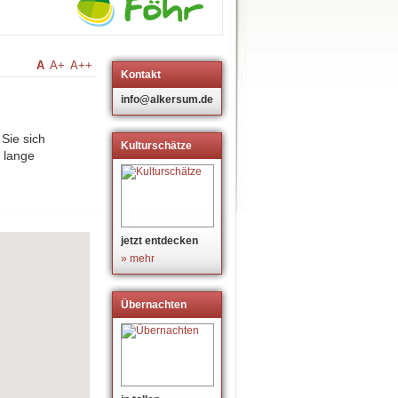
A
A+
A++
Kontakt
info@alkersum.de
Sie sich
Kulturschätze
 lange
jetzt entdecken
» mehr
Übernachten