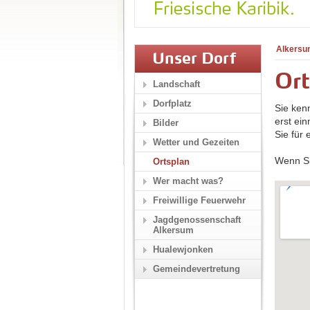
Alkersu
Unser Dorf
Ort
Landschaft
Dorfplatz
Sie ken
erst ei
Bilder
Sie für
Wetter und Gezeiten
Wenn Si
Ortsplan
Wer macht was?
Freiwillige Feuerwehr
Jagdgenossenschaft
Alkersum
Hualewjonken
Gemeindevertretung