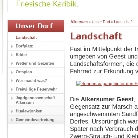
Alkersum
»
Unser Dorf
»
Landschaft
Unser Dorf
Landschaft
Landschaft
Dorfplatz
Fast im Mittelpunkt der I
Bilder
umgeben von Geest und 
Landschaftsformen, die 
Wetter und Gezeiten
Fahrrad zur Erkundung v
Ortsplan
Wer macht was?
Freiwillige Feuerwehr
Jagdgenossenschaft
Die
Alkersumer Geest
,
Alkersum
Gegensatz zur Marsch a
Hualewjonken
angeschwemmten Sandfl
Gemeindevertretung
Dorfes. Ursprünglich wa
Später nach Verbrauch de
Zwerg-Strauch- und Kiefe