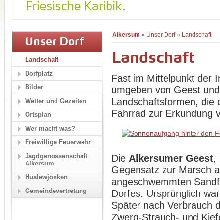
Alkersum
»
Unser Dorf
»
Landschaft
Unser Dorf
Landschaft
Landschaft
Dorfplatz
Fast im Mittelpunkt der I
Bilder
umgeben von Geest und 
Landschaftsformen, die 
Wetter und Gezeiten
Fahrrad zur Erkundung v
Ortsplan
Wer macht was?
Freiwillige Feuerwehr
Jagdgenossenschaft
Die
Alkersumer Geest
,
Alkersum
Gegensatz zur Marsch a
Hualewjonken
angeschwemmten Sandfl
Gemeindevertretung
Dorfes. Ursprünglich wa
Später nach Verbrauch de
Zwerg-Strauch- und Kiefe