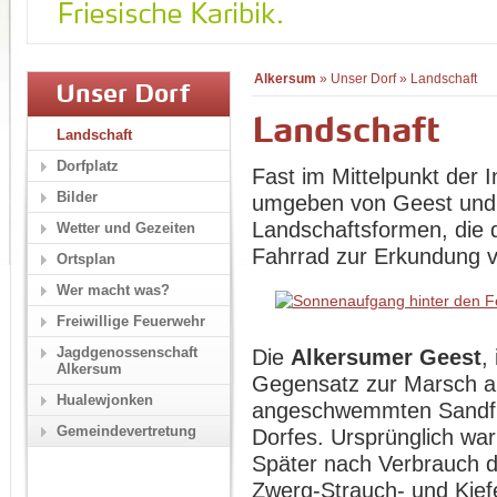
Alkersum
»
Unser Dorf
»
Landschaft
Unser Dorf
Landschaft
Landschaft
Dorfplatz
Fast im Mittelpunkt der I
Bilder
umgeben von Geest und 
Landschaftsformen, die 
Wetter und Gezeiten
Fahrrad zur Erkundung v
Ortsplan
Wer macht was?
Freiwillige Feuerwehr
Jagdgenossenschaft
Die
Alkersumer Geest
,
Alkersum
Gegensatz zur Marsch a
Hualewjonken
angeschwemmten Sandfl
Gemeindevertretung
Dorfes. Ursprünglich wa
Später nach Verbrauch de
Zwerg-Strauch- und Kiefe