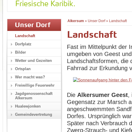
Alkersum
»
Unser Dorf
»
Landschaft
Unser Dorf
Landschaft
Landschaft
Dorfplatz
Fast im Mittelpunkt der I
Bilder
umgeben von Geest und 
Landschaftsformen, die 
Wetter und Gezeiten
Fahrrad zur Erkundung v
Ortsplan
Wer macht was?
Freiwillige Feuerwehr
Jagdgenossenschaft
Die
Alkersumer Geest
,
Alkersum
Gegensatz zur Marsch a
Hualewjonken
angeschwemmten Sandfl
Gemeindevertretung
Dorfes. Ursprünglich wa
Später nach Verbrauch de
Zwerg-Strauch- und Kiefe