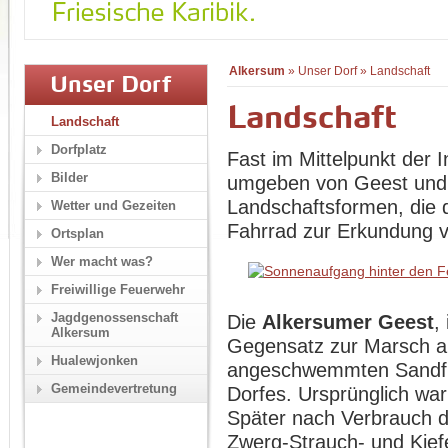
Alkersum
»
Unser Dorf
»
Landschaft
Unser Dorf
Landschaft
Landschaft
Dorfplatz
Fast im Mittelpunkt der I
Bilder
umgeben von Geest und 
Landschaftsformen, die 
Wetter und Gezeiten
Fahrrad zur Erkundung v
Ortsplan
Wer macht was?
Freiwillige Feuerwehr
Jagdgenossenschaft
Die
Alkersumer Geest
,
Alkersum
Gegensatz zur Marsch a
Hualewjonken
angeschwemmten Sandfl
Gemeindevertretung
Dorfes. Ursprünglich wa
Später nach Verbrauch de
Zwerg-Strauch- und Kiefe