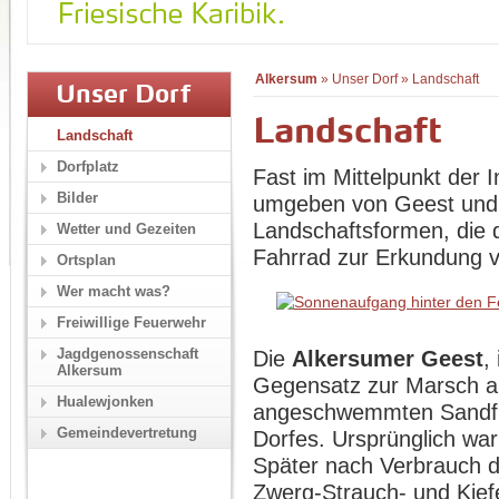
Alkersum
»
Unser Dorf
»
Landschaft
Unser Dorf
Landschaft
Landschaft
Dorfplatz
Fast im Mittelpunkt der I
Bilder
umgeben von Geest und 
Landschaftsformen, die 
Wetter und Gezeiten
Fahrrad zur Erkundung v
Ortsplan
Wer macht was?
Freiwillige Feuerwehr
Jagdgenossenschaft
Die
Alkersumer Geest
,
Alkersum
Gegensatz zur Marsch a
Hualewjonken
angeschwemmten Sandfl
Gemeindevertretung
Dorfes. Ursprünglich wa
Später nach Verbrauch de
Zwerg-Strauch- und Kiefe