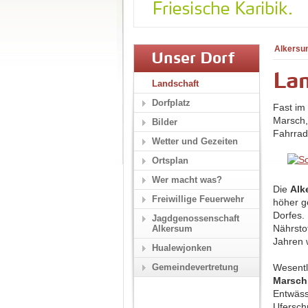
Alkersu
Unser Dorf
Lan
Landschaft
Dorfplatz
Fast im
Marsch,
Bilder
Fahrrad
Wetter und Gezeiten
Ortsplan
Wer macht was?
Die
Alk
Freiwillige Feuerwehr
höher g
Dorfes.
Jagdgenossenschaft
Nährsto
Alkersum
Jahren 
Hualewjonken
Wesentli
Gemeindevertretung
Marsch
Entwäss
Ufersch