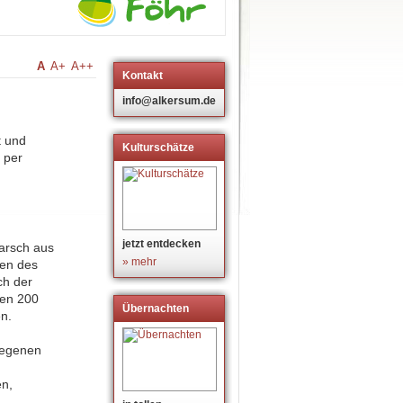
A
A+
A++
Kontakt
info@alkersum.de
t und
Kulturschätze
 per
jetzt entdecken
Marsch aus
» mehr
en des
ch der
ten 200
Übernachten
n.
elegenen
en,