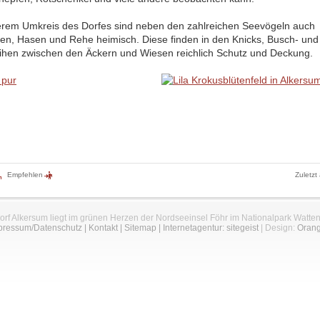
erem Umkreis des Dorfes sind neben den zahlreichen Seevögeln auch
en, Hasen und Rehe heimisch. Diese finden in den Knicks, Busch- und
hen zwischen den Äckern und Wiesen reichlich Schutz und Deckung.
Empfehlen
Zuletzt
orf Alkersum liegt im grünen Herzen der Nordseeinsel Föhr im Nationalpark Watte
pressum/Datenschutz
|
Kontakt
|
Sitemap
|
Internetagentur: sitegeist
| Design:
Oran