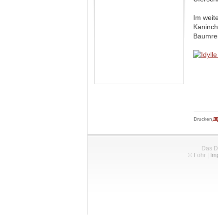
Im weit
Kaninch
Baumrei
Drucken
Das D
© Föhr
|
Im