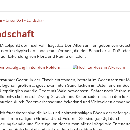
m
»
Unser Dorf
»
Landschaft
dschaft
 Mittelpunkt der Insel Föhr liegt das Dorf Alkersum, umgeben von Gees
 den inseltypischen Landschaftsformen, die den Besucher zu Fuß oder
 zur Erkundung von Flora und Fauna einladen.
ersumer Geest
, in der Eiszeit entstanden, besteht im Gegensatz zur 
elegenen großen angeschwemmten Sandflächen im Osten und im Süd
 Ursprünglich war die Geest mit Wald bewachsen. Später nach Verbrau
ffe entwickelten sich Zwerg-Strauch- und Kieferheiden. Erst in den letz
wurden durch Bodenverbesserung Ackerland und Viehweiden gewonne
ch fruchtbarer sind die kalk- und nährstoffhaltigen Böden der tiefer g
mit ihrem saftigem Grünland und Feldern. Sie sind geprägt durch
erungskanäle und Sielzüge, an denen man allerlei Vögel wie Entenart
nepfen, Rotschenkel und viele andere beobachten kann.