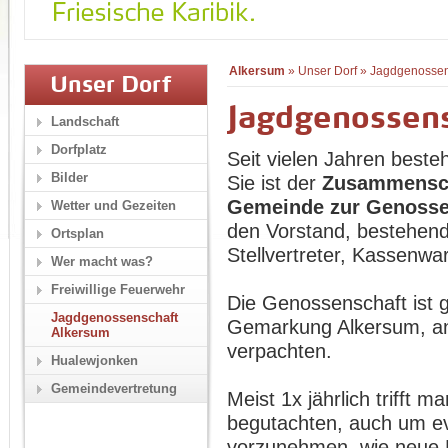
Alkersum
»
Unser Dorf
»
Jagdgenossen
Unser Dorf
Jagdgenossen
Landschaft
Dorfplatz
Seit vielen Jahren best
Bilder
Sie ist der
Zusammensch
Gemeinde zur Genosse
Wetter und Gezeiten
den Vorstand, bestehen
Ortsplan
Stellvertreter, Kassenwar
Wer macht was?
Freiwillige Feuerwehr
Die Genossenschaft ist 
Jagdgenossenschaft
Gemarkung Alkersum, an
Alkersum
verpachten.
Hualewjonken
Gemeindevertretung
Meist 1x jährlich trifft
begutachten, auch um ev
vorzunehmen, wie neue 