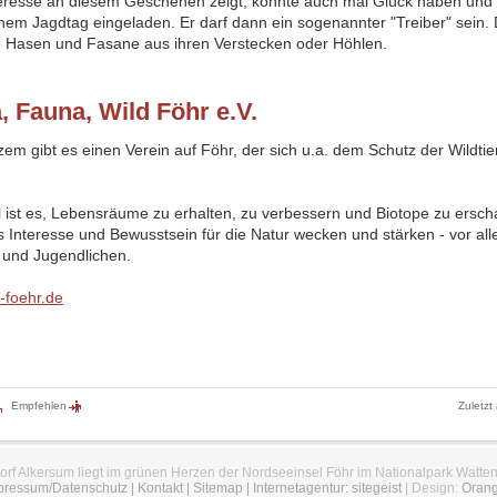
eresse an diesem Geschehen zeigt, könnte auch mal Glück haben und 
inem Jagdtag eingeladen. Er darf dann ein sogenannter "Treiber" sein. 
ie Hasen und Fasane aus ihren Verstecken oder Höhlen.
, Fauna, Wild Föhr e.V.
zem gibt es einen Verein auf Föhr, der sich u.a. dem Schutz der Wildtie
.
l ist es, Lebensräume zu erhalten, zu verbessern und Biotope zu ersch
ss Interesse und Bewusstsein für die Natur wecken und stärken - vor all
 und Jugendlichen.
-foehr.de
Empfehlen
Zuletzt
orf Alkersum liegt im grünen Herzen der Nordseeinsel Föhr im Nationalpark Watte
pressum/Datenschutz
|
Kontakt
|
Sitemap
|
Internetagentur: sitegeist
| Design:
Oran