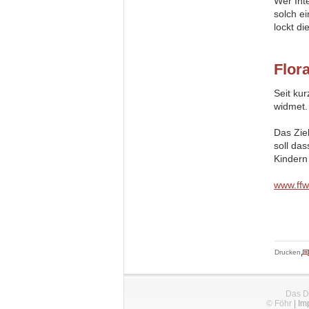
Wer Int
solch e
lockt d
Flora
Seit kur
widmet
Das Zie
soll da
Kindern
www.ffw
Drucken
Das D
© Föhr
|
Im