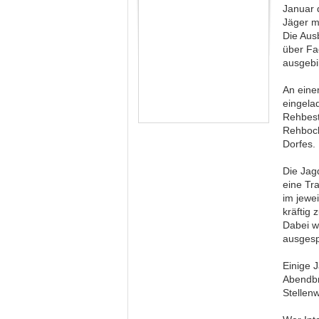
Januar 
Jäger m
Die Aus
über Fa
ausgebi
An ein
eingela
Rehbest
Rehbock
Dorfes.
Die Jag
eine Tra
im jewe
kräftig
Dabei w
ausgesp
Einige 
Abendbr
Stellenw