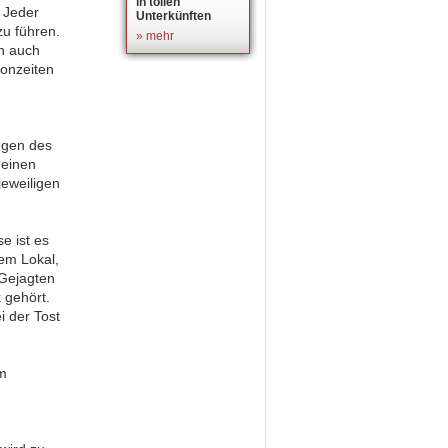
in tollen
. Jeder
Unterkünften
zu führen.
» mehr
an auch
honzeiten
legen des
 einen
jeweiligen
e ist es
nem Lokal,
 Gejagten
 gehört.
i der Tost
um