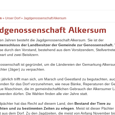
m
»
Unser Dorf
»
Jagdgenossenschaft Alkersum
gdgenossenschaft Alkersum
elen Jahren besteht die Jagdgenossenschaft Alkersum. Sie ist der
enschluss der Landbesitzer der Gemeinde zur Genossenschaft.
ese durch den Vorstand, bestehend aus dem Vorsitzendem, Stellvertrete
art und zwei Beisitzern.
ossenschaft ist gegründet, um die Ländereien der Gemarkung Alkersu
hter (Jäger) zu verpachten.
x jährlich trifft man sich, um Marsch und Geestland zu begutachten, a
penden für das Dorf vorzunehmen, wie neue Bänke, Reperaturen der 
ue Maschinen, die im gemeindschaftlichen Gebrauch der Alkersumer L
werden dürfen. Die Wahlen finden alle vier Jahre statt.
dpächter hat das Recht auf diesem Land, den
Bestand der Tiere zu
hten und zu bestimmten Zeiten zu erlegen
. Meist ist dieser Pächter
t aus dem Dorf. Zu den Jagdzeiten, die meist von Anfang November bis