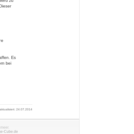
wird zu
Dieser
re
affen. Es
em bei
 aktualisiert: 24.07.2014
nmeer.
ge-Cube.de