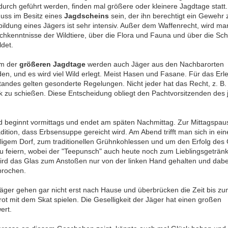
durch geführt werden, finden mal größere oder kleinere Jagdtage statt
uss im Besitz eines
Jagdscheins
sein, der ihn berechtigt ein Gewehr 
bildung eines Jägers ist sehr intensiv. Außer dem Waffenrecht, wird m
chkenntnisse der Wildtiere, über die Flora und Fauna und über die Sc
ldet.
em der
größeren Jagdtage
werden auch Jäger aus den Nachbarorten
den, und es wird viel Wild erlegt. Meist Hasen und Fasane. Für das Er
andes gelten gesonderte Regelungen. Nicht jeder hat das Recht, z. B.
 zu schießen. Diese Entscheidung obliegt den Pachtvorsitzenden des 
d beginnt vormittags und endet am späten Nachmittag. Zur Mittagspaus
dition, dass Erbsensuppe gereicht wird. Am Abend trifft man sich in ei
iligem Dorf, zum traditionellen Grühnkohlessen und um den Erfolg des
 zu feiern, wobei der "Teepunsch" auch heute noch zum Lieblingsgetränk
ird das Glas zum Anstoßen nur von der linken Hand gehalten und dabe
rochen.
Jäger gehen gar nicht erst nach Hause und überbrücken die Zeit bis z
ot mit dem Skat spielen. Die Geselligkeit der Jäger hat einen großen
ert.