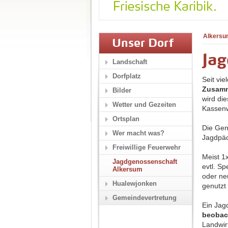
Alkersu
Unser Dorf
Ja
Landschaft
Dorfplatz
Seit vi
Zusamm
Bilder
wird di
Wetter und Gezeiten
Kassenw
Ortsplan
Die Gen
Wer macht was?
Jagdpäc
Freiwillige Feuerwehr
Meist 1
Jagdgenossenschaft
evtl. S
Alkersum
oder ne
Hualewjonken
genutzt 
Gemeindevertretung
Ein Jag
beobac
Landwir