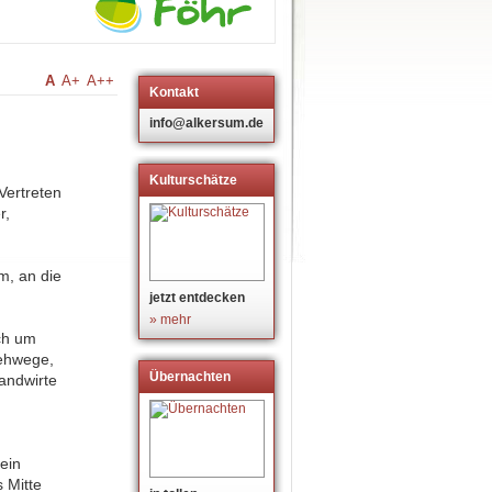
A
A+
A++
Kontakt
info@alkersum.de
Kulturschätze
Vertreten
r,
m, an die
jetzt entdecken
» mehr
uch um
Gehwege,
Übernachten
andwirte
 ein
 Mitte