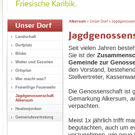
Alkersum
»
Unser Dorf
»
Jagdgenossen
Unser Dorf
Jagdgenossen
Landschaft
Dorfplatz
Seit vielen Jahren best
Bilder
Sie ist der
Zusammensch
Gemeinde zur Genosse
Wetter und Gezeiten
den Vorstand, bestehen
Ortsplan
Stellvertreter, Kassenwar
Wer macht was?
Freiwillige Feuerwehr
Die Genossenschaft ist 
Jagdgenossenschaft
Gemarkung Alkersum, an
Alkersum
verpachten.
Hualewjonken
Gemeindevertretung
Meist 1x jährlich trifft
begutachten, auch um ev
vorzunehmen, wie neue 