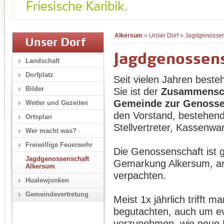
Alkersum
»
Unser Dorf
»
Jagdgenossen
Unser Dorf
Jagdgenossen
Landschaft
Dorfplatz
Seit vielen Jahren best
Bilder
Sie ist der
Zusammensch
Gemeinde zur Genosse
Wetter und Gezeiten
den Vorstand, bestehen
Ortsplan
Stellvertreter, Kassenwar
Wer macht was?
Freiwillige Feuerwehr
Die Genossenschaft ist 
Jagdgenossenschaft
Gemarkung Alkersum, an
Alkersum
verpachten.
Hualewjonken
Gemeindevertretung
Meist 1x jährlich trifft
begutachten, auch um ev
vorzunehmen, wie neue 