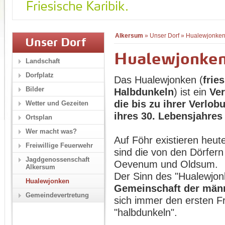
Alkersum
»
Unser Dorf
»
Hualewjonke
Unser Dorf
Hualewjonke
Landschaft
Dorfplatz
Das Hualewjonken (
frie
Bilder
Halbdunkeln
) ist ein
Ver
die bis zu ihrer Verlo
Wetter und Gezeiten
ihres 30. Lebensjahres
Ortsplan
Wer macht was?
Auf Föhr existieren heu
Freiwillige Feuerwehr
sind die von den Dörfer
Jagdgenossenschaft
Oevenum und Oldsum.
Alkersum
Der Sinn des "Hualewjon
Hualewjonken
Gemeinschaft der männ
Gemeindevertretung
sich immer den ersten F
"halbdunkeln".