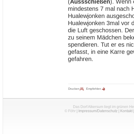
(
Aussschießen
). Wenn 
mindestens 7 mal nach 
Hualewjonken ausgescho
Hualewjonken 3mal vor d
die Luft geschossen. Der
zu seinem Mädchen beke
spendieren. Tut er es ni
gefasst, in eine Karre 
gefahren.
Drucken
Empfehlen
Das Dorf Alkersum liegt im grünen H
© Föhr
|
Impressum/Datenschutz
|
Kontakt