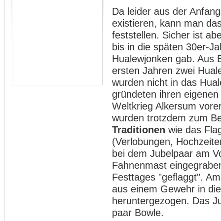
Da leider aus der Anfang
existieren, kann man da
feststellen. Sicher ist 
bis in die späten 30er-J
Hualewjonken gab. Aus E
ersten Jahren zwei Hual
wurden nicht in das Hu
gründeten ihren eigenen
Weltkrieg Alkersum vorer
wurden trotzdem zum Bei
Traditionen
wie das Flag
(Verlobungen, Hochzeiten
bei dem Jubelpaar am Vo
Fahnenmast eingegrabe
Festtages "geflaggt". A
aus einem Gewehr in die
heruntergezogen. Das Ju
paar Bowle.