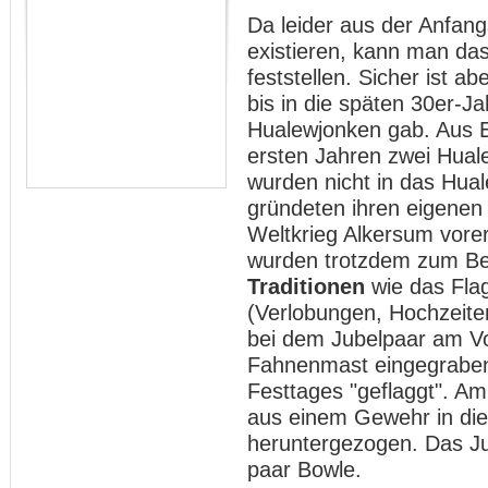
Da leider aus der Anfang
existieren, kann man da
feststellen. Sicher ist 
bis in die späten 30er-J
Hualewjonken gab. Aus E
ersten Jahren zwei Hual
wurden nicht in das Hu
gründeten ihren eigenen
Weltkrieg Alkersum vorer
wurden trotzdem zum Bei
Traditionen
wie das Flag
(Verlobungen, Hochzeiten
bei dem Jubelpaar am Vo
Fahnenmast eingegrabe
Festtages "geflaggt". A
aus einem Gewehr in die
heruntergezogen. Das Ju
paar Bowle.