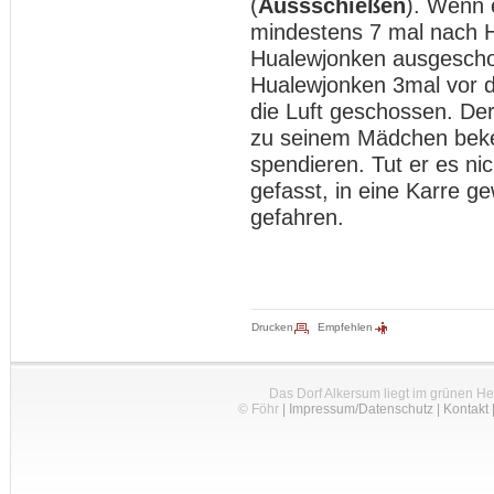
(
Aussschießen
). Wenn 
mindestens 7 mal nach 
Hualewjonken ausgescho
Hualewjonken 3mal vor d
die Luft geschossen. Der
zu seinem Mädchen beke
spendieren. Tut er es ni
gefasst, in eine Karre 
gefahren.
Drucken
Empfehlen
Das Dorf Alkersum liegt im grünen H
© Föhr
|
Impressum/Datenschutz
|
Kontakt