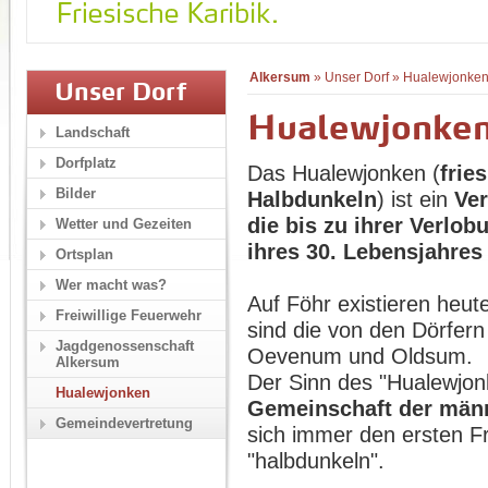
Alkersum
»
Unser Dorf
»
Hualewjonke
Unser Dorf
Hualewjonke
Landschaft
Dorfplatz
Das Hualewjonken (
frie
Bilder
Halbdunkeln
) ist ein
Ver
die bis zu ihrer Verlo
Wetter und Gezeiten
ihres 30. Lebensjahres
Ortsplan
Wer macht was?
Auf Föhr existieren heu
Freiwillige Feuerwehr
sind die von den Dörfer
Jagdgenossenschaft
Oevenum und Oldsum.
Alkersum
Der Sinn des "Hualewjon
Hualewjonken
Gemeinschaft der männ
Gemeindevertretung
sich immer den ersten F
"halbdunkeln".