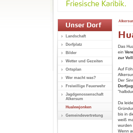
Alkersu
Unser Dorf
Hu
Landschaft
Dorfplatz
Das Hua
ein
Vere
Bilder
zur Vol
Wetter und Gezeiten
Auf Föh
Ortsplan
Alkers
Wer macht was?
Der Sin
Dorfju
Freiwillige Feuerwehr
"halbdu
Jagdgenossenschaft
Alkersum
Da leid
Hualewjonken
Gründun
bis in 
Gemeindevertretung
weiß ma
wurden 
Wenn au