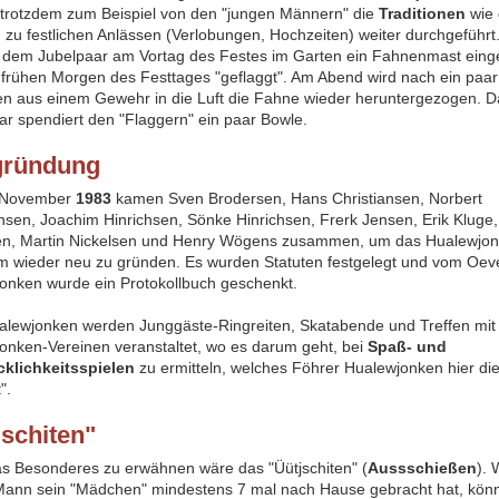
trotzdem zum Beispiel von den "jungen Männern" die
Traditionen
wie 
 zu festlichen Anlässen (Verlobungen, Hochzeiten) weiter durchgeführt.
i dem Jubelpaar am Vortag des Festes im Garten ein Fahnenmast ein
frühen Morgen des Festtages "geflaggt". Am Abend wird nach ein paar
n aus einem Gewehr in die Luft die Fahne wieder heruntergezogen. D
ar spendiert den "Flaggern" ein paar Bowle.
gründung
 November
1983
kamen Sven Brodersen, Hans Christiansen, Norbert
ansen, Joachim Hinrichsen, Sönke Hinrichsen, Frerk Jensen, Erik Kluge,
en, Martin Nickelsen und Henry Wögens zusammen, um das Hualewjo
m wieder neu zu gründen. Es wurden Statuten festgelegt und vom Oe
onken wurde ein Protokollbuch geschenkt.
lewjonken werden Junggäste-Ringreiten, Skatabende und Treffen mit
onken-Vereinen veranstaltet, wo es darum geht, bei
Spaß- und
klichkeitsspielen
zu ermitteln, welches Föhrer Hualewjonken hier di
t".
jschiten"
as Besonderes zu erwähnen wäre das "Üütjschiten" (
Aussschießen
). 
Mann sein "Mädchen" mindestens 7 mal nach Hause gebracht hat, könn