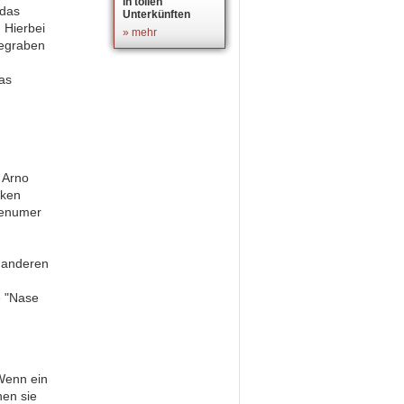
in tollen
das
Unterkünften
 Hierbei
» mehr
gegraben
as
 Arno
nken
venumer
 anderen
e "Nase
Wenn ein
en sie