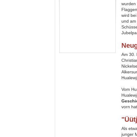
wurden 
Flaggen
wird be
und am 
Schüsse
Jubelpa
Neu
Am 30.
Christi
Nickels
Alkersu
Hualewj
Vom Hua
Hualewj
Geschic
vorn ha
"Üüt
Als etw
junger 