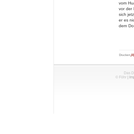
vom Hua
vor der
sich je
er es n
dem Dor
Drucken
Das D
© Föhr
|
Im