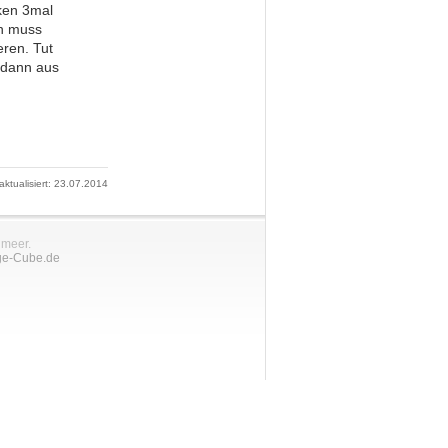
ken 3mal
nn muss
eren. Tut
d dann aus
 aktualisiert: 23.07.2014
nmeer.
ge-Cube.de