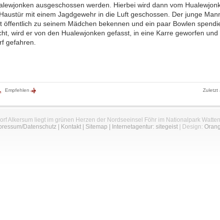
lewjonken ausgeschossen werden. Hierbei wird dann vom Hualewjon
 Haustür mit einem Jagdgewehr in die Luft geschossen. Der junge Ma
tzt öffentlich zu seinem Mädchen bekennen und ein paar Bowlen spendi
icht, wird er von den Hualewjonken gefasst, in eine Karre geworfen un
f gefahren.
Empfehlen
Zuletzt
orf Alkersum liegt im grünen Herzen der Nordseeinsel Föhr im Nationalpark Watte
pressum/Datenschutz
|
Kontakt
|
Sitemap
|
Internetagentur: sitegeist
| Design:
Oran