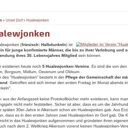
m
»
Unser Dorf
»
Hualewjonken
alewjonken
lewjonken (
friesisch: Halbdunkeln
) ist
in für junge konfirmierte Männer, die bis zu ihrer Verlobung und s
lendung ihres 30. Lebensjahres Mitglied
sein können.
r existieren heute noch
5 Hualewjonken-Vereine
. Es sind die von den
um, Borgsum, Midlum, Oevenum und Oldsum.
n des "Hualewjonken" besteht in der
Pflege der Gemeinschaft der m
gend
. Getroffen wird sich immer den ersten Freitag im Monat abends i
nkeln".
er aus der Anfangszeit keine Protokollbücher mehr existieren, kann ma
gsjahr nicht mehr feststellen. Sicher ist aber, dass es um die Jahrhu
die späten 30er-Jahre in Alkersum schon ein Hualewjonken gab. Aus Er
n, dass es in den ersten Jahren zwei Hualewjonken im Dorf gab. Die 
nicht in das Hualewjonken aufgenommen und gründeten ihren eigenen
ch nach dem 2. Weltkrieg Alkersum vorerst keinen Hualewjonken-Verei