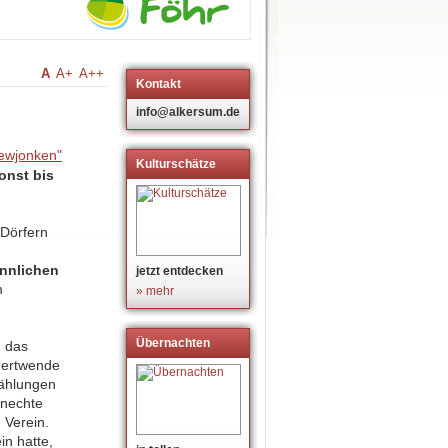
A
A+
A++
Kontakt
info@alkersum.de
Kulturschätze
onst bis
 Dörfern
ännlichen
jetzt entdecken
m
» mehr
Übernachten
n das
ndertwende
zählungen
Knechte
 Verein.
n hatte,