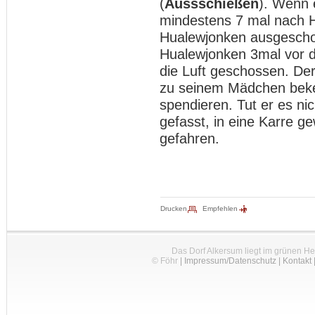
(
Aussschießen
). Wenn 
mindestens 7 mal nach 
Hualewjonken ausgescho
Hualewjonken 3mal vor d
die Luft geschossen. Der
zu seinem Mädchen beke
spendieren. Tut er es ni
gefasst, in eine Karre 
gefahren.
Drucken
Empfehlen
Das Dorf Alkersum liegt im grünen H
© Föhr
|
Impressum/Datenschutz
|
Kontakt