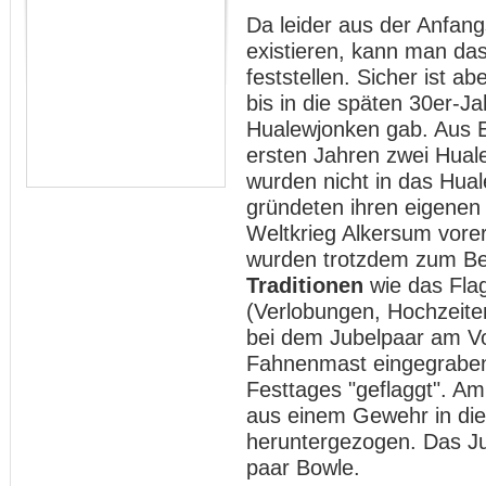
Da leider aus der Anfang
existieren, kann man da
feststellen. Sicher ist 
bis in die späten 30er-J
Hualewjonken gab. Aus E
ersten Jahren zwei Hual
wurden nicht in das Hu
gründeten ihren eigenen
Weltkrieg Alkersum vorer
wurden trotzdem zum Bei
Traditionen
wie das Flag
(Verlobungen, Hochzeiten
bei dem Jubelpaar am Vo
Fahnenmast eingegrabe
Festtages "geflaggt". A
aus einem Gewehr in die
heruntergezogen. Das Ju
paar Bowle.