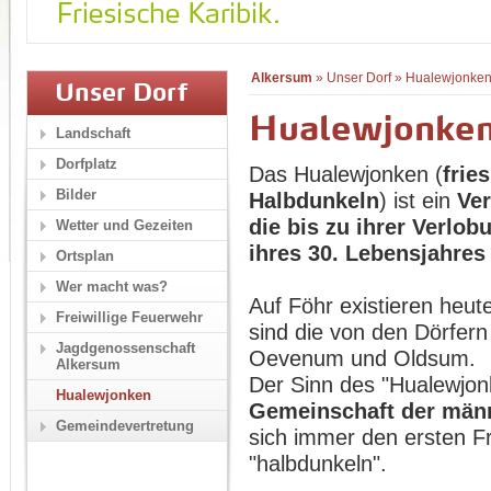
Alkersum
»
Unser Dorf
»
Hualewjonke
Unser Dorf
Hualewjonke
Landschaft
Dorfplatz
Das Hualewjonken (
frie
Bilder
Halbdunkeln
) ist ein
Ver
die bis zu ihrer Verlo
Wetter und Gezeiten
ihres 30. Lebensjahres
Ortsplan
Wer macht was?
Auf Föhr existieren heu
Freiwillige Feuerwehr
sind die von den Dörfer
Jagdgenossenschaft
Oevenum und Oldsum.
Alkersum
Der Sinn des "Hualewjon
Hualewjonken
Gemeinschaft der männ
Gemeindevertretung
sich immer den ersten F
"halbdunkeln".