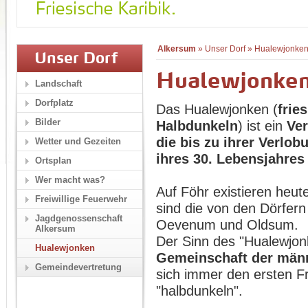
Alkersum
»
Unser Dorf
»
Hualewjonke
Unser Dorf
Hualewjonke
Landschaft
Dorfplatz
Das Hualewjonken (
frie
Bilder
Halbdunkeln
) ist ein
Ver
die bis zu ihrer Verlo
Wetter und Gezeiten
ihres 30. Lebensjahres
Ortsplan
Wer macht was?
Auf Föhr existieren heu
Freiwillige Feuerwehr
sind die von den Dörfer
Jagdgenossenschaft
Oevenum und Oldsum.
Alkersum
Der Sinn des "Hualewjon
Hualewjonken
Gemeinschaft der männ
Gemeindevertretung
sich immer den ersten F
"halbdunkeln".