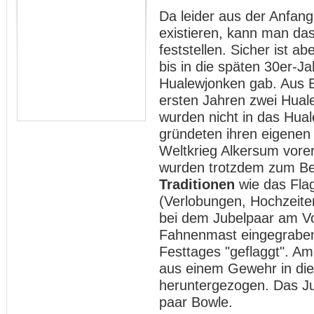
Da leider aus der Anfang
existieren, kann man da
feststellen. Sicher ist 
bis in die späten 30er-J
Hualewjonken gab. Aus E
ersten Jahren zwei Hual
wurden nicht in das Hu
gründeten ihren eigenen
Weltkrieg Alkersum vorer
wurden trotzdem zum Bei
Traditionen
wie das Flag
(Verlobungen, Hochzeiten
bei dem Jubelpaar am Vo
Fahnenmast eingegrabe
Festtages "geflaggt". A
aus einem Gewehr in die
heruntergezogen. Das Ju
paar Bowle.