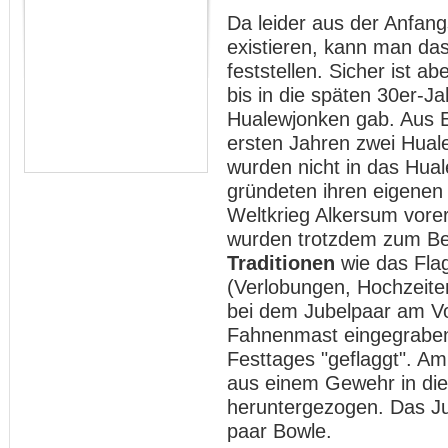
Da leider aus der Anfang
existieren, kann man da
feststellen. Sicher ist 
bis in die späten 30er-J
Hualewjonken gab. Aus E
ersten Jahren zwei Hual
wurden nicht in das Hu
gründeten ihren eigenen
Weltkrieg Alkersum vorer
wurden trotzdem zum Bei
Traditionen
wie das Flag
(Verlobungen, Hochzeiten
bei dem Jubelpaar am Vo
Fahnenmast eingegrabe
Festtages "geflaggt". A
aus einem Gewehr in die
heruntergezogen. Das Ju
paar Bowle.