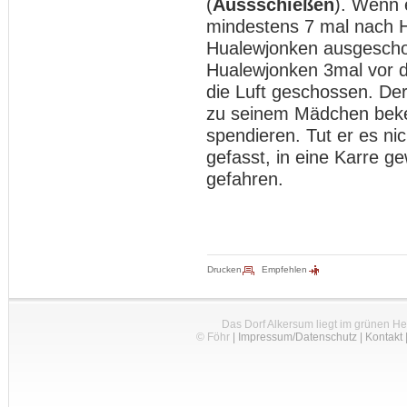
(
Aussschießen
). Wenn 
mindestens 7 mal nach 
Hualewjonken ausgescho
Hualewjonken 3mal vor d
die Luft geschossen. Der
zu seinem Mädchen beke
spendieren. Tut er es ni
gefasst, in eine Karre 
gefahren.
Drucken
Empfehlen
Das Dorf Alkersum liegt im grünen H
© Föhr
|
Impressum/Datenschutz
|
Kontakt