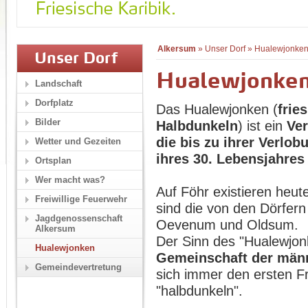
Alkersum
»
Unser Dorf
»
Hualewjonke
Unser Dorf
Hualewjonke
Landschaft
Dorfplatz
Das Hualewjonken (
frie
Bilder
Halbdunkeln
) ist ein
Ver
die bis zu ihrer Verlo
Wetter und Gezeiten
ihres 30. Lebensjahres
Ortsplan
Wer macht was?
Auf Föhr existieren heu
Freiwillige Feuerwehr
sind die von den Dörfer
Jagdgenossenschaft
Oevenum und Oldsum.
Alkersum
Der Sinn des "Hualewjon
Hualewjonken
Gemeinschaft der männ
Gemeindevertretung
sich immer den ersten F
"halbdunkeln".