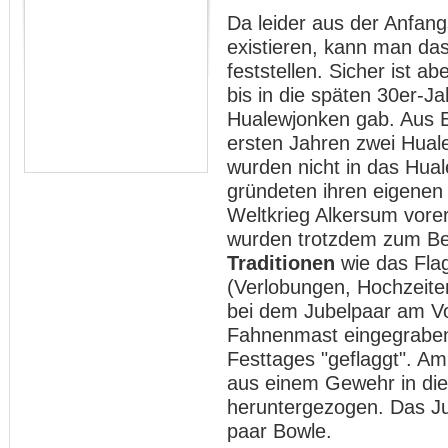
Da leider aus der Anfang
existieren, kann man da
feststellen. Sicher ist 
bis in die späten 30er-J
Hualewjonken gab. Aus E
ersten Jahren zwei Hual
wurden nicht in das Hu
gründeten ihren eigenen
Weltkrieg Alkersum vorer
wurden trotzdem zum Bei
Traditionen
wie das Flag
(Verlobungen, Hochzeiten
bei dem Jubelpaar am Vo
Fahnenmast eingegrabe
Festtages "geflaggt". A
aus einem Gewehr in die
heruntergezogen. Das Ju
paar Bowle.