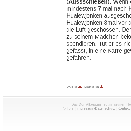
(
Aussschießen
). Wenn 
mindestens 7 mal nach 
Hualewjonken ausgescho
Hualewjonken 3mal vor d
die Luft geschossen. Der
zu seinem Mädchen beke
spendieren. Tut er es ni
gefasst, in eine Karre 
gefahren.
Drucken
Empfehlen
Das Dorf Alkersum liegt im grünen H
© Föhr
|
Impressum/Datenschutz
|
Kontakt