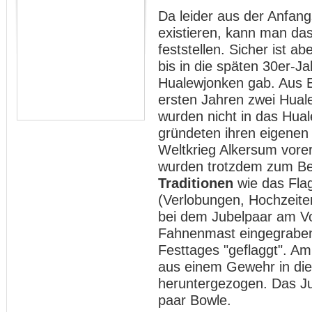
Da leider aus der Anfang
existieren, kann man da
feststellen. Sicher ist 
bis in die späten 30er-J
Hualewjonken gab. Aus E
ersten Jahren zwei Hual
wurden nicht in das Hu
gründeten ihren eigenen
Weltkrieg Alkersum vorer
wurden trotzdem zum Bei
Traditionen
wie das Flag
(Verlobungen, Hochzeiten
bei dem Jubelpaar am Vo
Fahnenmast eingegrabe
Festtages "geflaggt". A
aus einem Gewehr in die
heruntergezogen. Das Ju
paar Bowle.