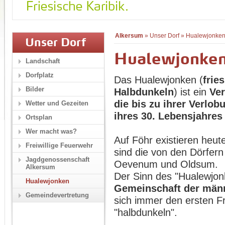
Alkersum
»
Unser Dorf
»
Hualewjonke
Unser Dorf
Hualewjonke
Landschaft
Dorfplatz
Das Hualewjonken (
frie
Bilder
Halbdunkeln
) ist ein
Ver
die bis zu ihrer Verlo
Wetter und Gezeiten
ihres 30. Lebensjahres
Ortsplan
Wer macht was?
Auf Föhr existieren heu
Freiwillige Feuerwehr
sind die von den Dörfer
Jagdgenossenschaft
Oevenum und Oldsum.
Alkersum
Der Sinn des "Hualewjon
Hualewjonken
Gemeinschaft der männ
Gemeindevertretung
sich immer den ersten F
"halbdunkeln".