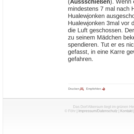
(
Aussschießen
). Wenn 
mindestens 7 mal nach 
Hualewjonken ausgescho
Hualewjonken 3mal vor d
die Luft geschossen. Der
zu seinem Mädchen beke
spendieren. Tut er es ni
gefasst, in eine Karre 
gefahren.
Drucken
Empfehlen
Das Dorf Alkersum liegt im grünen H
© Föhr
|
Impressum/Datenschutz
|
Kontakt