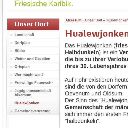
Alkersum
»
Unser Dorf
»
Hualewjonke
Unser Dorf
Hualewjonke
Landschaft
Dorfplatz
Das Hualewjonken (
frie
Bilder
Halbdunkeln
) ist ein
Ver
die bis zu ihrer Verlo
Wetter und Gezeiten
ihres 30. Lebensjahres
Ortsplan
Wer macht was?
Auf Föhr existieren heu
Freiwillige Feuerwehr
sind die von den Dörfer
Jagdgenossenschaft
Oevenum und Oldsum.
Alkersum
Der Sinn des "Hualewjon
Hualewjonken
Gemeinschaft der männ
Gemeindevertretung
sich immer den ersten F
"halbdunkeln".