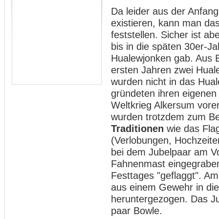
Da leider aus der Anfang
existieren, kann man da
feststellen. Sicher ist 
bis in die späten 30er-J
Hualewjonken gab. Aus E
ersten Jahren zwei Hual
wurden nicht in das Hu
gründeten ihren eigenen
Weltkrieg Alkersum vorer
wurden trotzdem zum Bei
Traditionen
wie das Flag
(Verlobungen, Hochzeiten
bei dem Jubelpaar am Vo
Fahnenmast eingegrabe
Festtages "geflaggt". A
aus einem Gewehr in die
heruntergezogen. Das Ju
paar Bowle.