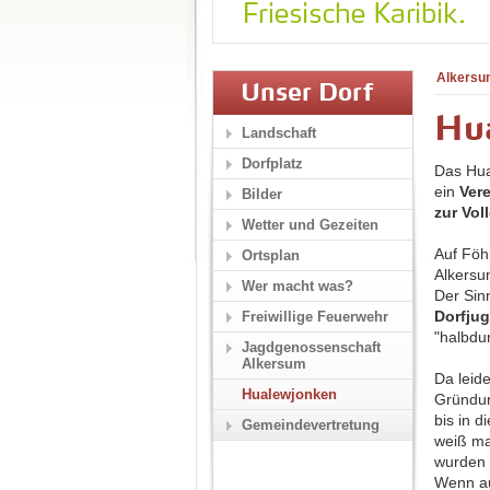
Alkersu
Unser Dorf
Hu
Landschaft
Dorfplatz
Das Hua
ein
Vere
Bilder
zur Vol
Wetter und Gezeiten
Auf Föh
Ortsplan
Alkers
Wer macht was?
Der Sin
Dorfju
Freiwillige Feuerwehr
"halbdu
Jagdgenossenschaft
Alkersum
Da leid
Hualewjonken
Gründun
bis in 
Gemeindevertretung
weiß ma
wurden 
Wenn au