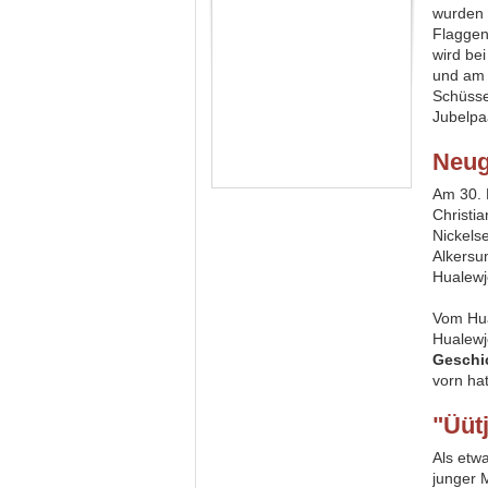
wurden 
Flaggen
wird be
und am 
Schüsse
Jubelpa
Neu
Am 30.
Christi
Nickels
Alkersu
Hualewj
Vom Hua
Hualewj
Geschic
vorn ha
"Üüt
Als etw
junger 