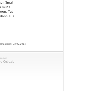
ken 3mal
nn muss
eren. Tut
d dann aus
 aktualisiert: 23.07.2014
nmeer.
ge-Cube.de