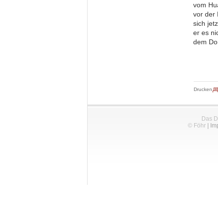
vom Hua
vor der
sich je
er es n
dem Dor
Drucken
Das D
© Föhr
|
Im