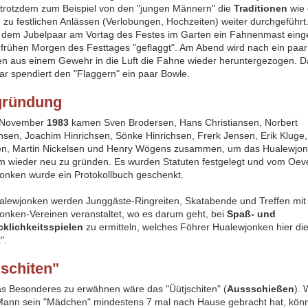
trotzdem zum Beispiel von den "jungen Männern" die
Traditionen
wie 
 zu festlichen Anlässen (Verlobungen, Hochzeiten) weiter durchgeführt.
i dem Jubelpaar am Vortag des Festes im Garten ein Fahnenmast ein
frühen Morgen des Festtages "geflaggt". Am Abend wird nach ein paar
n aus einem Gewehr in die Luft die Fahne wieder heruntergezogen. D
ar spendiert den "Flaggern" ein paar Bowle.
gründung
 November
1983
kamen Sven Brodersen, Hans Christiansen, Norbert
ansen, Joachim Hinrichsen, Sönke Hinrichsen, Frerk Jensen, Erik Kluge,
en, Martin Nickelsen und Henry Wögens zusammen, um das Hualewjo
m wieder neu zu gründen. Es wurden Statuten festgelegt und vom Oe
onken wurde ein Protokollbuch geschenkt.
lewjonken werden Junggäste-Ringreiten, Skatabende und Treffen mit
onken-Vereinen veranstaltet, wo es darum geht, bei
Spaß- und
klichkeitsspielen
zu ermitteln, welches Föhrer Hualewjonken hier di
t".
jschiten"
as Besonderes zu erwähnen wäre das "Üütjschiten" (
Aussschießen
). 
Mann sein "Mädchen" mindestens 7 mal nach Hause gebracht hat, könn