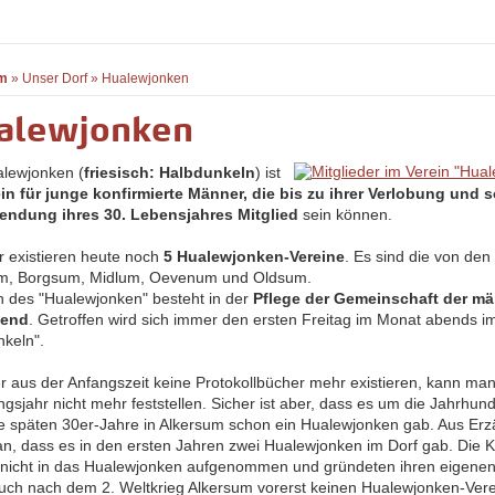
m
»
Unser Dorf
»
Hualewjonken
alewjonken
lewjonken (
friesisch: Halbdunkeln
) ist
in für junge konfirmierte Männer, die bis zu ihrer Verlobung und s
lendung ihres 30. Lebensjahres Mitglied
sein können.
r existieren heute noch
5 Hualewjonken-Vereine
. Es sind die von den
um, Borgsum, Midlum, Oevenum und Oldsum.
n des "Hualewjonken" besteht in der
Pflege der Gemeinschaft der m
gend
. Getroffen wird sich immer den ersten Freitag im Monat abends i
nkeln".
er aus der Anfangszeit keine Protokollbücher mehr existieren, kann ma
gsjahr nicht mehr feststellen. Sicher ist aber, dass es um die Jahrhu
die späten 30er-Jahre in Alkersum schon ein Hualewjonken gab. Aus Er
n, dass es in den ersten Jahren zwei Hualewjonken im Dorf gab. Die 
nicht in das Hualewjonken aufgenommen und gründeten ihren eigenen
ch nach dem 2. Weltkrieg Alkersum vorerst keinen Hualewjonken-Verei