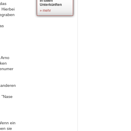
in tollen
das
Unterkünften
 Hierbei
» mehr
gegraben
as
 Arno
nken
venumer
 anderen
e "Nase
Wenn ein
en sie