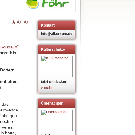
A
A+
A++
Kontakt
info@alkersum.de
Kulturschätze
onst bis
 Dörfern
ännlichen
jetzt entdecken
m
» mehr
Übernachten
n das
ndertwende
zählungen
Knechte
 Verein.
n hatte,