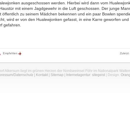
lewjonken ausgeschossen werden. Hierbei wird dann vom Hualewjon
 Haustür mit einem Jagdgewehr in die Luft geschossen. Der junge Ma
tzt öffentlich zu seinem Mädchen bekennen und ein paar Bowlen spendi
icht, wird er von den Hualewjonken gefasst, in eine Karre geworfen un
f gefahren.
Empfehlen
Zuletzt
orf Alkersum liegt im grünen Herzen der Nordseeinsel Föhr im Nationalpark Watte
pressum/Datenschutz
|
Kontakt
|
Sitemap
|
Internetagentur: sitegeist
| Design:
Oran