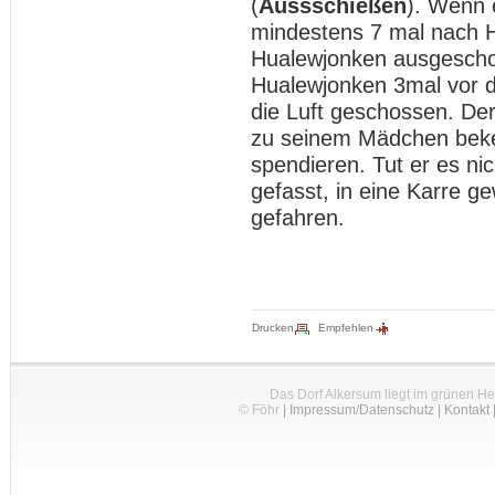
(
Aussschießen
). Wenn 
mindestens 7 mal nach 
Hualewjonken ausgescho
Hualewjonken 3mal vor d
die Luft geschossen. Der
zu seinem Mädchen beke
spendieren. Tut er es ni
gefasst, in eine Karre 
gefahren.
Drucken
Empfehlen
Das Dorf Alkersum liegt im grünen H
© Föhr
|
Impressum/Datenschutz
|
Kontakt