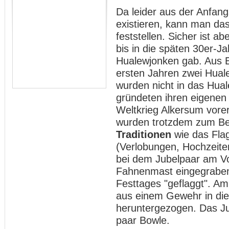
Da leider aus der Anfang
existieren, kann man da
feststellen. Sicher ist 
bis in die späten 30er-J
Hualewjonken gab. Aus E
ersten Jahren zwei Hual
wurden nicht in das Hu
gründeten ihren eigenen
Weltkrieg Alkersum vorer
wurden trotzdem zum Bei
Traditionen
wie das Flag
(Verlobungen, Hochzeiten
bei dem Jubelpaar am Vo
Fahnenmast eingegrabe
Festtages "geflaggt". A
aus einem Gewehr in die
heruntergezogen. Das Ju
paar Bowle.