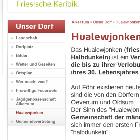
Alkersum
»
Unser Dorf
»
Hualewjonke
Unser Dorf
Hualewjonke
Landschaft
Dorfplatz
Das Hualewjonken (
frie
Bilder
Halbdunkeln
) ist ein
Ver
die bis zu ihrer Verlo
Wetter und Gezeiten
ihres 30. Lebensjahres
Ortsplan
Wer macht was?
Auf Föhr existieren heu
Freiwillige Feuerwehr
sind die von den Dörfer
Jagdgenossenschaft
Oevenum und Oldsum.
Alkersum
Der Sinn des "Hualewjon
Hualewjonken
Gemeinschaft der männ
Gemeindevertretung
sich immer den ersten F
"halbdunkeln".