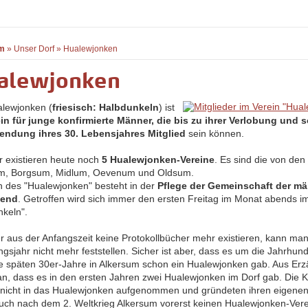
m
»
Unser Dorf
»
Hualewjonken
alewjonken
lewjonken (
friesisch: Halbdunkeln
) ist
in für junge konfirmierte Männer, die bis zu ihrer Verlobung und s
lendung ihres 30. Lebensjahres Mitglied
sein können.
r existieren heute noch
5 Hualewjonken-Vereine
. Es sind die von den
um, Borgsum, Midlum, Oevenum und Oldsum.
n des "Hualewjonken" besteht in der
Pflege der Gemeinschaft der m
gend
. Getroffen wird sich immer den ersten Freitag im Monat abends i
nkeln".
er aus der Anfangszeit keine Protokollbücher mehr existieren, kann ma
gsjahr nicht mehr feststellen. Sicher ist aber, dass es um die Jahrhu
die späten 30er-Jahre in Alkersum schon ein Hualewjonken gab. Aus Er
n, dass es in den ersten Jahren zwei Hualewjonken im Dorf gab. Die 
nicht in das Hualewjonken aufgenommen und gründeten ihren eigenen
ch nach dem 2. Weltkrieg Alkersum vorerst keinen Hualewjonken-Verei