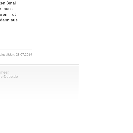
ken 3mal
nn muss
eren. Tut
d dann aus
 aktualisiert: 23.07.2014
nmeer.
ge-Cube.de