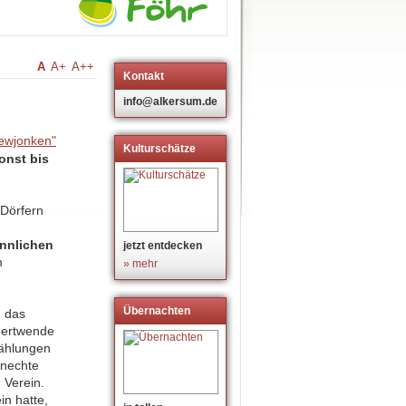
A
A+
A++
Kontakt
info@alkersum.de
Kulturschätze
onst bis
 Dörfern
ännlichen
jetzt entdecken
m
» mehr
Übernachten
n das
ndertwende
zählungen
Knechte
 Verein.
n hatte,