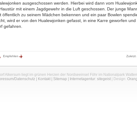
lewjonken ausgeschossen werden. Hierbei wird dann vom Hualewjon
 Haustür mit einem Jagdgewehr in die Luft geschossen. Der junge Ma
tzt öffentlich zu seinem Mädchen bekennen und ein paar Bowlen spendi
icht, wird er von den Hualewjonken gefasst, in eine Karre geworfen un
f gefahren.
Empfehlen
Zuletzt
orf Alkersum liegt im grünen Herzen der Nordseeinsel Föhr im Nationalpark Watte
pressum/Datenschutz
|
Kontakt
|
Sitemap
|
Internetagentur: sitegeist
| Design:
Oran