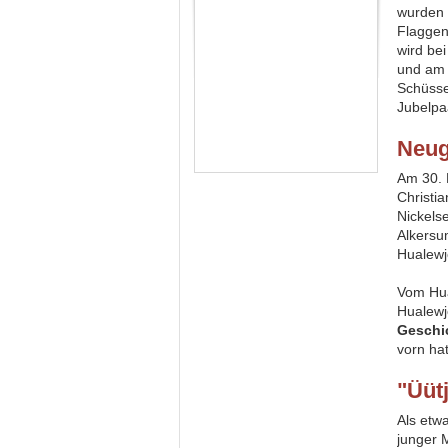
wurden 
Flaggen
wird be
und am 
Schüsse
Jubelpa
Neu
Am 30.
Christi
Nickels
Alkersu
Hualewj
Vom Hua
Hualewj
Geschic
vorn ha
"Üüt
Als etw
junger 