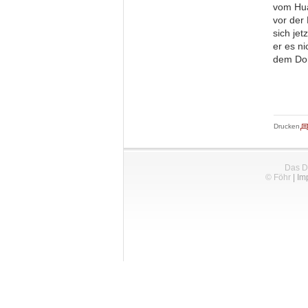
vom Hua
vor der
sich je
er es n
dem Dor
Drucken
Das D
© Föhr
|
Im