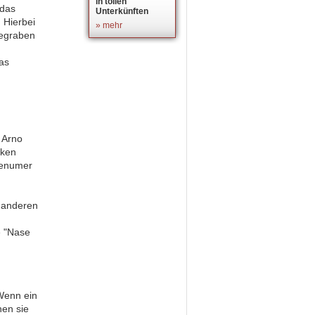
in tollen
das
Unterkünften
 Hierbei
» mehr
gegraben
as
 Arno
nken
venumer
 anderen
e "Nase
Wenn ein
en sie