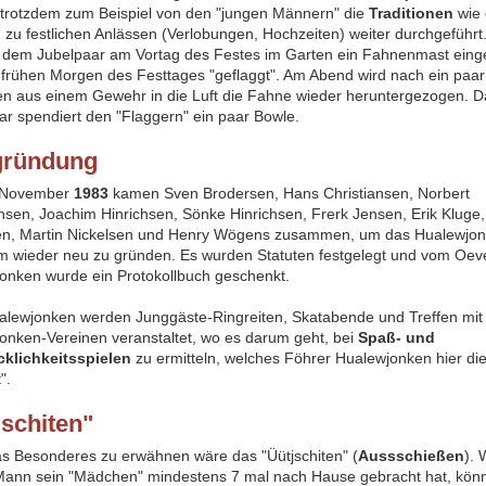
trotzdem zum Beispiel von den "jungen Männern" die
Traditionen
wie 
 zu festlichen Anlässen (Verlobungen, Hochzeiten) weiter durchgeführt.
i dem Jubelpaar am Vortag des Festes im Garten ein Fahnenmast ein
frühen Morgen des Festtages "geflaggt". Am Abend wird nach ein paar
n aus einem Gewehr in die Luft die Fahne wieder heruntergezogen. D
ar spendiert den "Flaggern" ein paar Bowle.
gründung
 November
1983
kamen Sven Brodersen, Hans Christiansen, Norbert
ansen, Joachim Hinrichsen, Sönke Hinrichsen, Frerk Jensen, Erik Kluge,
en, Martin Nickelsen und Henry Wögens zusammen, um das Hualewjo
m wieder neu zu gründen. Es wurden Statuten festgelegt und vom Oe
onken wurde ein Protokollbuch geschenkt.
lewjonken werden Junggäste-Ringreiten, Skatabende und Treffen mit
onken-Vereinen veranstaltet, wo es darum geht, bei
Spaß- und
klichkeitsspielen
zu ermitteln, welches Föhrer Hualewjonken hier di
t".
jschiten"
as Besonderes zu erwähnen wäre das "Üütjschiten" (
Aussschießen
). 
Mann sein "Mädchen" mindestens 7 mal nach Hause gebracht hat, könn