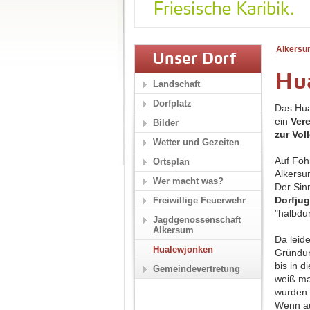
Alkersu
Unser Dorf
Hu
Landschaft
Dorfplatz
Das Hua
ein
Vere
Bilder
zur Vol
Wetter und Gezeiten
Auf Föh
Ortsplan
Alkers
Wer macht was?
Der Sin
Dorfju
Freiwillige Feuerwehr
"halbdu
Jagdgenossenschaft
Alkersum
Da leid
Hualewjonken
Gründun
bis in 
Gemeindevertretung
weiß ma
wurden 
Wenn au