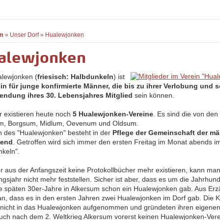
m
»
Unser Dorf
»
Hualewjonken
alewjonken
lewjonken (
friesisch: Halbdunkeln
) ist
in für junge konfirmierte Männer, die bis zu ihrer Verlobung und s
lendung ihres 30. Lebensjahres Mitglied
sein können.
r existieren heute noch
5 Hualewjonken-Vereine
. Es sind die von den
um, Borgsum, Midlum, Oevenum und Oldsum.
n des "Hualewjonken" besteht in der
Pflege der Gemeinschaft der m
gend
. Getroffen wird sich immer den ersten Freitag im Monat abends i
nkeln".
er aus der Anfangszeit keine Protokollbücher mehr existieren, kann ma
gsjahr nicht mehr feststellen. Sicher ist aber, dass es um die Jahrhu
die späten 30er-Jahre in Alkersum schon ein Hualewjonken gab. Aus Er
n, dass es in den ersten Jahren zwei Hualewjonken im Dorf gab. Die 
nicht in das Hualewjonken aufgenommen und gründeten ihren eigenen
ch nach dem 2. Weltkrieg Alkersum vorerst keinen Hualewjonken-Verei