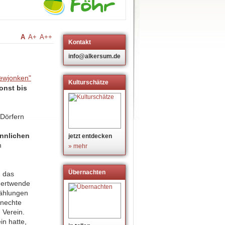
A
A+
A++
Kontakt
info@alkersum.de
Kulturschätze
onst bis
 Dörfern
ännlichen
jetzt entdecken
m
» mehr
Übernachten
n das
ndertwende
zählungen
Knechte
 Verein.
n hatte,