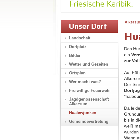
Alkersu
Unser Dorf
Hu
Landschaft
Dorfplatz
Das Hua
ein
Vere
Bilder
zur Vol
Wetter und Gezeiten
Auf Föh
Ortsplan
Alkers
Wer macht was?
Der Sin
Dorfju
Freiwillige Feuerwehr
"halbdu
Jagdgenossenschaft
Alkersum
Da leid
Hualewjonken
Gründun
bis in 
Gemeindevertretung
weiß ma
wurden 
Wenn au