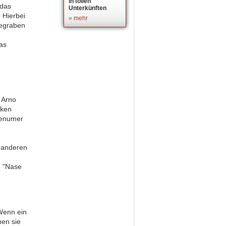
in tollen
das
Unterkünften
 Hierbei
» mehr
gegraben
as
 Arno
nken
venumer
 anderen
e "Nase
Wenn ein
en sie