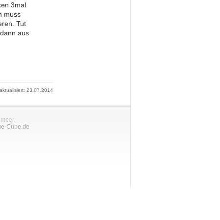
ken 3mal
nn muss
eren. Tut
d dann aus
 aktualisiert: 23.07.2014
nmeer.
ge-Cube.de