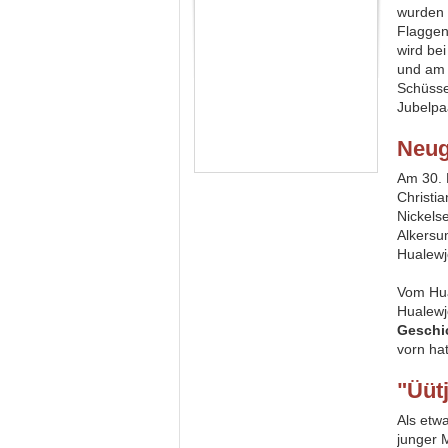
wurden 
Flaggen
wird be
und am 
Schüsse
Jubelpa
Neu
Am 30.
Christi
Nickels
Alkersu
Hualewj
Vom Hua
Hualewj
Geschic
vorn ha
"Üüt
Als etw
junger 