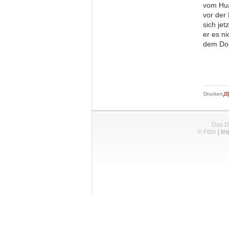
vom Hua
vor der
sich je
er es n
dem Dor
Drucken
Das D
© Föhr
|
Im