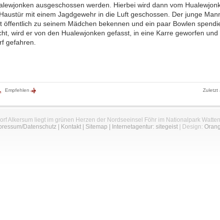
lewjonken ausgeschossen werden. Hierbei wird dann vom Hualewjon
 Haustür mit einem Jagdgewehr in die Luft geschossen. Der junge Ma
tzt öffentlich zu seinem Mädchen bekennen und ein paar Bowlen spendi
icht, wird er von den Hualewjonken gefasst, in eine Karre geworfen un
f gefahren.
Empfehlen
Zuletzt
orf Alkersum liegt im grünen Herzen der Nordseeinsel Föhr im Nationalpark Watte
pressum/Datenschutz
|
Kontakt
|
Sitemap
|
Internetagentur: sitegeist
| Design:
Oran