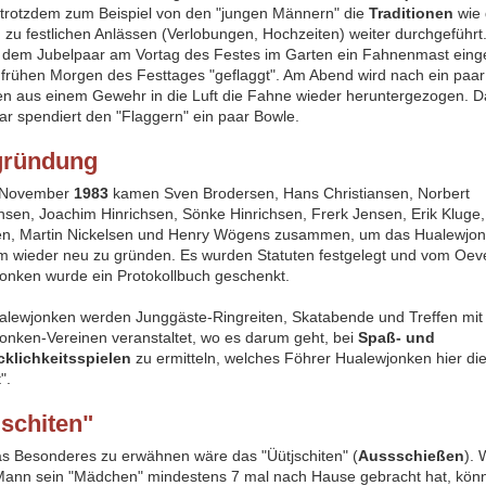
trotzdem zum Beispiel von den "jungen Männern" die
Traditionen
wie 
 zu festlichen Anlässen (Verlobungen, Hochzeiten) weiter durchgeführt.
i dem Jubelpaar am Vortag des Festes im Garten ein Fahnenmast ein
frühen Morgen des Festtages "geflaggt". Am Abend wird nach ein paar
n aus einem Gewehr in die Luft die Fahne wieder heruntergezogen. D
ar spendiert den "Flaggern" ein paar Bowle.
gründung
 November
1983
kamen Sven Brodersen, Hans Christiansen, Norbert
ansen, Joachim Hinrichsen, Sönke Hinrichsen, Frerk Jensen, Erik Kluge,
en, Martin Nickelsen und Henry Wögens zusammen, um das Hualewjo
m wieder neu zu gründen. Es wurden Statuten festgelegt und vom Oe
onken wurde ein Protokollbuch geschenkt.
lewjonken werden Junggäste-Ringreiten, Skatabende und Treffen mit
onken-Vereinen veranstaltet, wo es darum geht, bei
Spaß- und
klichkeitsspielen
zu ermitteln, welches Föhrer Hualewjonken hier di
t".
jschiten"
as Besonderes zu erwähnen wäre das "Üütjschiten" (
Aussschießen
). 
Mann sein "Mädchen" mindestens 7 mal nach Hause gebracht hat, könn