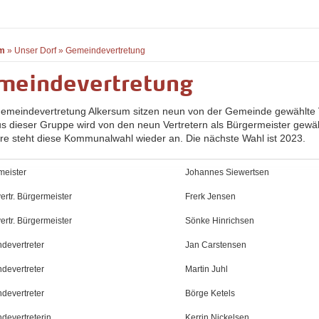
m
»
Unser Dorf
»
Gemeindevertretung
meindevertretung
Gemeindevertretung Alkersum sitzen neun von der Gemeinde gewählte V
us dieser Gruppe wird von den neun Vertretern als Bürgermeister gewähl
hre steht diese Kommunalwahl wieder an. Die nächste Wahl ist 2023.
meister
Johannes Siewertsen
lvertr. Bürgermeister
Frerk Jensen
lvertr. Bürgermeister
Sönke Hinrichsen
devertreter
Jan Carstensen
devertreter
Martin Juhl
devertreter
Börge Ketels
devertreterin
Kerrin Nickelsen