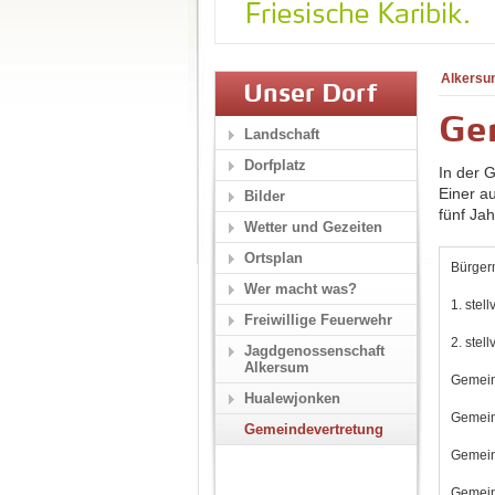
Alkersu
Unser Dorf
Ge
Landschaft
Dorfplatz
In der 
Einer a
Bilder
fünf Ja
Wetter und Gezeiten
Ortsplan
Bürger
Wer macht was?
1. stel
Freiwillige Feuerwehr
2. stel
Jagdgenossenschaft
Alkersum
Gemein
Hualewjonken
Gemein
Gemeindevertretung
Gemein
Gemein