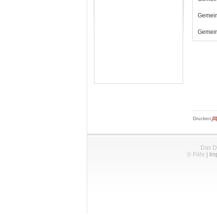
Gemein
Gemein
Drucken
Das D
© Föhr
|
Im