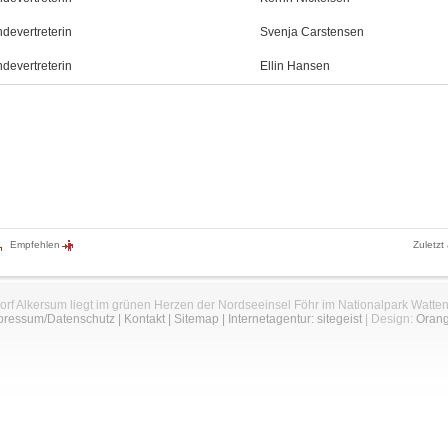
devertreterin
Svenja Carstensen
devertreterin
Ellin Hansen
Empfehlen
Zuletzt
orf Alkersum liegt im grünen Herzen der Nordseeinsel Föhr im Nationalpark Watte
pressum/Datenschutz
|
Kontakt
|
Sitemap
|
Internetagentur: sitegeist
| Design:
Oran