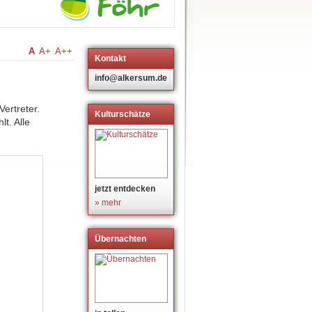
A
A+
A++
Kontakt
info@alkersum.de
ertreter.
Kulturschätze
t. Alle
jetzt entdecken
» mehr
Übernachten