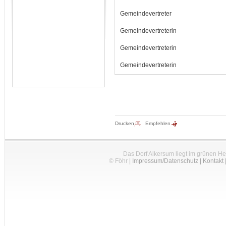
Gemeindevertreter
Gemeindevertreterin
Gemeindevertreterin
Gemeindevertreterin
Drucken
Empfehlen
Das Dorf Alkersum liegt im grünen H
© Föhr
|
Impressum/Datenschutz
|
Kontakt