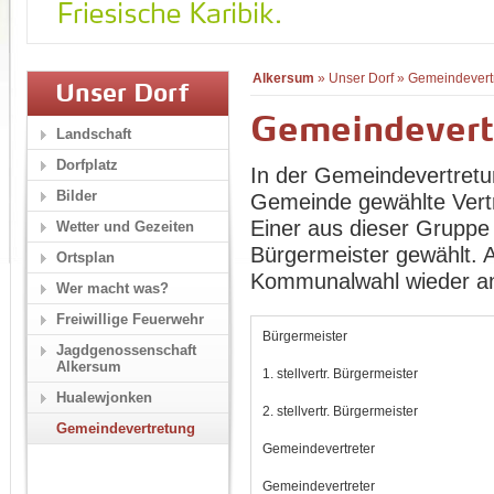
Alkersum
»
Unser Dorf
»
Gemeindevert
Unser Dorf
Gemeindevert
Landschaft
Dorfplatz
In der Gemeindevertretu
Bilder
Gemeinde gewählte Vertr
Einer aus dieser Gruppe 
Wetter und Gezeiten
Bürgermeister gewählt. Al
Ortsplan
Kommunalwahl wieder an.
Wer macht was?
Freiwillige Feuerwehr
Bürgermeister
Jagdgenossenschaft
Alkersum
1. stellvertr. Bürgermeister
Hualewjonken
2. stellvertr. Bürgermeister
Gemeindevertretung
Gemeindevertreter
Gemeindevertreter