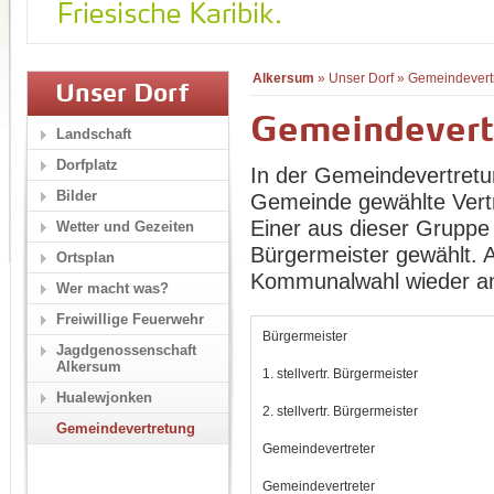
Alkersum
»
Unser Dorf
»
Gemeindevert
Unser Dorf
Gemeindevert
Landschaft
Dorfplatz
In der Gemeindevertretu
Bilder
Gemeinde gewählte Vertr
Einer aus dieser Gruppe 
Wetter und Gezeiten
Bürgermeister gewählt. Al
Ortsplan
Kommunalwahl wieder an.
Wer macht was?
Freiwillige Feuerwehr
Bürgermeister
Jagdgenossenschaft
Alkersum
1. stellvertr. Bürgermeister
Hualewjonken
2. stellvertr. Bürgermeister
Gemeindevertretung
Gemeindevertreter
Gemeindevertreter