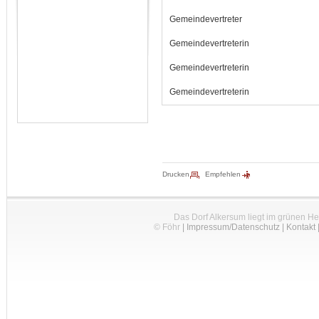
Gemeindevertreter
Gemeindevertreterin
Gemeindevertreterin
Gemeindevertreterin
Drucken
Empfehlen
Das Dorf Alkersum liegt im grünen H
© Föhr
|
Impressum/Datenschutz
|
Kontakt