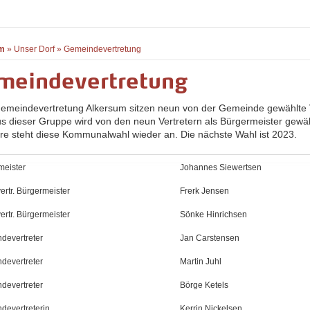
m
»
Unser Dorf
»
Gemeindevertretung
meindevertretung
Gemeindevertretung Alkersum sitzen neun von der Gemeinde gewählte V
us dieser Gruppe wird von den neun Vertretern als Bürgermeister gewähl
hre steht diese Kommunalwahl wieder an. Die nächste Wahl ist 2023.
meister
Johannes Siewertsen
lvertr. Bürgermeister
Frerk Jensen
lvertr. Bürgermeister
Sönke Hinrichsen
devertreter
Jan Carstensen
devertreter
Martin Juhl
devertreter
Börge Ketels
devertreterin
Kerrin Nickelsen