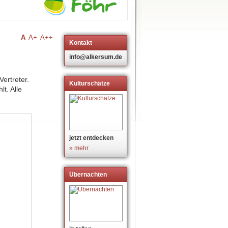
A
A+
A++
Kontakt
info@alkersum.de
ertreter.
Kulturschätze
t. Alle
jetzt entdecken
» mehr
Übernachten