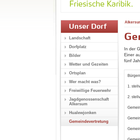
Alkersu
Unser Dorf
Ge
Landschaft
Dorfplatz
In der 
Einer a
Bilder
fünf Ja
Wetter und Gezeiten
Ortsplan
Bürger
Wer macht was?
1. stel
Freiwillige Feuerwehr
2. stel
Jagdgenossenschaft
Alkersum
Gemein
Hualewjonken
Gemein
Gemeindevertretung
Gemein
Gemein