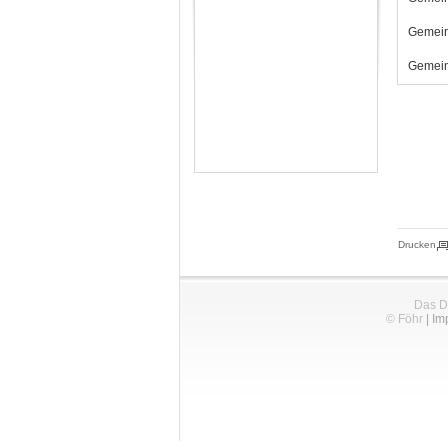
Gemein
Gemein
Drucken
Das D
© Föhr
|
Im