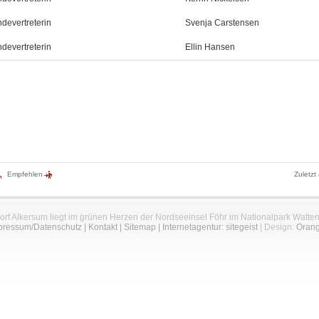
devertreterin
Svenja Carstensen
devertreterin
Ellin Hansen
Empfehlen
Zuletzt
orf Alkersum liegt im grünen Herzen der Nordseeinsel Föhr im Nationalpark Watte
pressum/Datenschutz
|
Kontakt
|
Sitemap
|
Internetagentur: sitegeist
| Design:
Oran