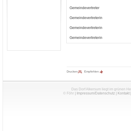
Gemeindevertreter
Gemeindevertreterin
Gemeindevertreterin
Gemeindevertreterin
Drucken
Empfehlen
Das Dorf Alkersum liegt im grünen H
© Föhr
|
Impressum/Datenschutz
|
Kontakt