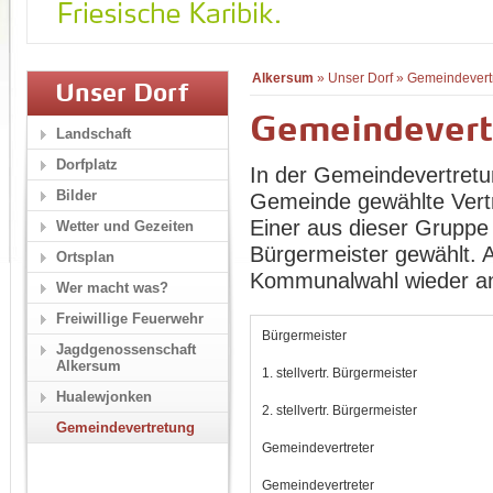
Alkersum
»
Unser Dorf
»
Gemeindevert
Unser Dorf
Gemeindevert
Landschaft
Dorfplatz
In der Gemeindevertretu
Bilder
Gemeinde gewählte Vertr
Einer aus dieser Gruppe 
Wetter und Gezeiten
Bürgermeister gewählt. Al
Ortsplan
Kommunalwahl wieder an.
Wer macht was?
Freiwillige Feuerwehr
Bürgermeister
Jagdgenossenschaft
Alkersum
1. stellvertr. Bürgermeister
Hualewjonken
2. stellvertr. Bürgermeister
Gemeindevertretung
Gemeindevertreter
Gemeindevertreter