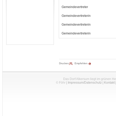
Gemeindevertreter
Gemeindevertreterin
Gemeindevertreterin
Gemeindevertreterin
Drucken
Empfehlen
Das Dorf Alkersum liegt im grünen H
© Föhr
|
Impressum/Datenschutz
|
Kontakt